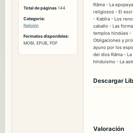
Râma - La epopeya 
Total de páginas
144
religiosos - El es
Categoría:
- Kabîra - Los reno
Religión
caballo - Las formas
templos hindúes - 
Formatos disponibles:
Obligaciones y proh
MOBI, EPUB, PDF
ayuno por los espos
del dios Râma - La
hinduismo - La ast
Descargar Li
Valoración