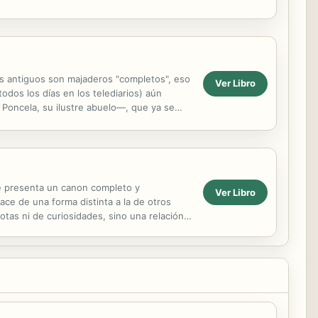
os antiguos son majaderos "completos", eso
Ver Libro
odos los días en los telediarios) aún
Poncela, su ilustre abuelo—, que ya se
..
se presenta un canon completo y
Ver Libro
ace de una forma distinta a la de otros
tas ni de curiosidades, sino una relación
gistral de ...