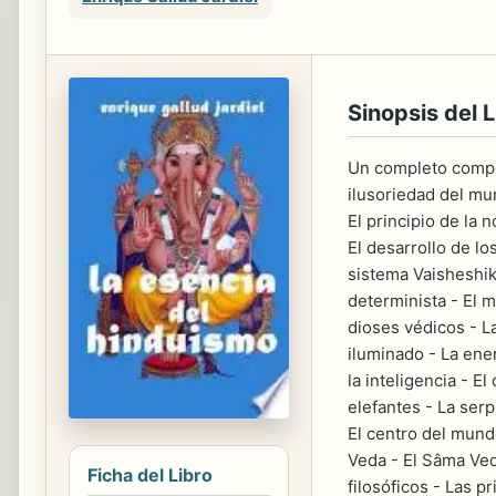
Sinopsis del L
Un completo compend
ilusoriedad del mun
El principio de la 
El desarrollo de l
sistema Vaisheshik
determinista - El m
dioses védicos - La
iluminado - La ener
la inteligencia - E
elefantes - La serp
El centro del mundo
Veda - El Sâma Veda
Ficha del Libro
filosóficos - Las p