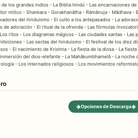
de los grandes indios - La Biblia hindú - Las encarnaciones d
critor mítico - Shankara - Gorakhanâtha - Râmânuja - Mâdhava - 
vadores del hinduismo - El culto a los antepasados - La adoración 
 de adoración - El ritual de la ofrenda - Las fórmulas invocatoria
Los ritos - Los diagramas mágicos - Las ciudades santas - Las p
ibiciones - Las sectas del hinduismo - El festival de los diez días
os - El nacimiento de Krishna - La fiesta de la diosa - La fiesta 
 inmersión del dios-elefante - La Mahâkumbhamelâ - La noche de
rología - Los internados religiosos - Los movimientos reformist
bro
Opciones de Descarga