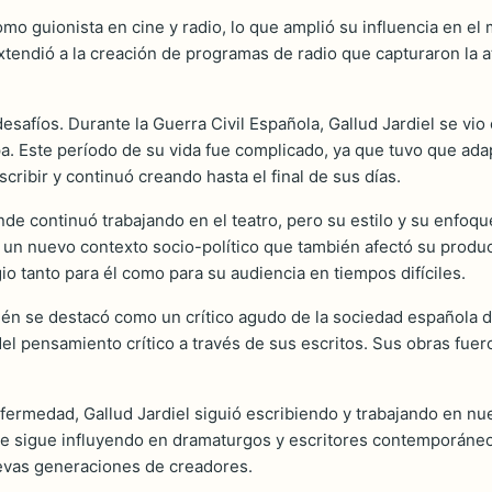
omo guionista en cine y radio, lo que amplió su influencia en el
extendió a la creación de programas de radio que capturaron la a
esafíos. Durante la Guerra Civil Española, Gallud Jardiel se vio
opa. Este período de su vida fue complicado, ya que tuvo que ad
cribir y continuó creando hasta el final de sus días.
de continuó trabajando en el teatro, pero su estilo y su enfoqu
go un nuevo contexto socio-político que también afectó su produ
io tanto para él como para su audiencia en tiempos difíciles.
n se destacó como un crítico agudo de la sociedad española d
del pensamiento crítico a través de sus escritos. Sus obras fue
nfermedad, Gallud Jardiel siguió escribiendo y trabajando en nu
 sigue influyendo en dramaturgos y escritores contemporáneos. 
evas generaciones de creadores.