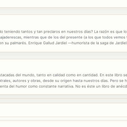
o teniendo tantos y tan preclaros en nuestros días? La razón es que l
majaderescas, mientras que de los del presente (a los que todos vemos t
su palmarés. Enrique Gallud Jardiel —humorista de la saga de Jardiel 
s plúmbeos en su Historia estúpida de la literatura y zarandeando a los.
estacadas del mundo, tanto en calidad como en cantidad. En este libro 
trales, autores y obras, desde su origen hasta nuestros días. Pero se h
nta del humor como constante narrativa. No es éste un libro de anécdo
 que se puede aprender al tiempo que se ríe, pues el autor hace un uso ma