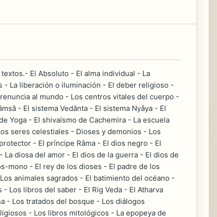
extos.- El Absoluto - El alma individual - La
- La liberación o iluminación - El deber religioso -
La renuncia al mundo - Los centros vitales del cuerpo -
âmsâ - El sistema Vedânta - El sistema Nyâya - El
 de Yoga - El shivaísmo de Cachemira - La escuela
 Los seres celestiales - Dioses y demonios - Los
protector - El príncipe Râma - El dios negro - El
 La diosa del amor - El dios de la guerra - El dios de
dios-mono - El rey de los dioses - El padre de los
- Los animales sagrados - El batimiento del océano -
- Los libros del saber - El Rig Veda - El Atharva
na - Los tratados del bosque - Los diálogos
eligiosos - Los libros mitológicos - La epopeya de