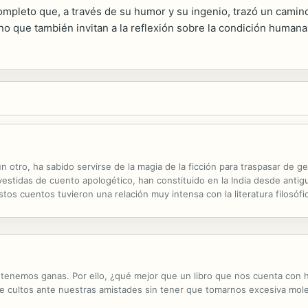
completo que, a través de su humor y su ingenio, trazó un camin
no que también invitan a la reflexión sobre la condición humana 
 otro, ha sabido servirse de la magia de la ficción para traspasar de 
evestidas de cuento apologético, han constituido en la India desde antig
os cuentos tuvieron una relación muy intensa con la literatura filosófic
si el ejemplo narrativo que sirve como ilustración a un...
tenemos ganas. Por ello, ¿qué mejor que un libro que nos cuenta con
 cultos ante nuestras amistades sin tener que tomarnos excesiva mole