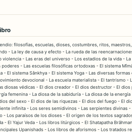
ibro
io: filosofías, escuelas, dioses, costumbres, ritos, maestros, t
do - La ley de causa y efecto - La rueda de las reencarnaciones 
no violencia - Las eras del universo - Los estadios de la vida - 
os poderes - Las escuelas filosóficas ortodoxas - El sistema Mîm
a - El sistema Sânkhya - El sistema Yoga - Las diversas formas
ovimiento devocional - La escuela materialista - El tantrismo -
s diosas védicas - El dios creador - El dios destructor - El dios 
gía femenina - La diosa de la sabiduría - La diosa de la energía -
l dios del sexo - El dios de las riquezas - El dios del fuego - El 
iente infinita - Los seres semidivinos - Las serpientes divinas 
 - Los paraísos de los dioses - El origen de los textos sagrados 
 - El Yajur Veda - Los libros litúrgicos - El Shatapatha Brâhma
rincipales Upanishads - Los libros de aforismos - Los tratados r