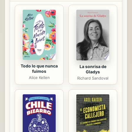
author highlights the common
esoteric philosophy that has been
handed down from civilization to
civilization since antiquity. As Hall
explores secret societies from past
to present, ancient symbols
suddenly make sense, folk legends
take on a new dimension, and
historical...
Todo lo que nunca
La sonrisa de
fuimos
Gladys
Alice Kellen
Richard Sandoval