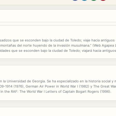
dizos que se esconden bajo la ciudad de Toledo; viaje hacia antiguos en
s montañas del norte huyendo de la invasión musulmana.” (Web Agapea Li
dades que se esconden bajo la ciudad de Toledo; viajará hacia antiguos 
 montañas del norte huyendo de la invasión musulmana...” (Web Librería.
 la Universidad de Georgia. Se ha especializado en la historia social y m
9-1914 (1976), German Air Power in World War I (1982) y The Great War i
in the RAF: The World War I Letters of Captain Bogart Rogers (1996).