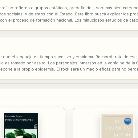
jero” no refieren a grupos estáticos, predefinidos, son más bien categor
 sociales, y de éstos con el Estado. Este libro busca explicar los pr
 con el proceso de formación nacional. Los minuciosos estudios de caso 
neras en que se ha definido al otro frente al “nosotros”...
 que el lenguaje es tiempo sucesivo y emblema. Rocanrol trata de ese
lo es tomado por asalto. Los personajes inmersos en la vorágine de la 
brepone a la propio epidermis. El rock será un medio eficaz para no perd
namiento, cartas del Che que salvan a una joven de volver a la prisión,