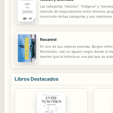
Las categorías “mestizo”, “indígena” y “extran
menudo de negociaciones entre diversos grupos
construido dichas categorías y sus relaciones
la antropología o la sociología las distintas ma
Rocanrol
En uno de sus mejores poemas, Borges refiere
Revolución, casi un aguero negro donde el cie
sienten que la historia es una piel que se so
mismo? La muerte de un soldado en pleno entre
Libros Destacados