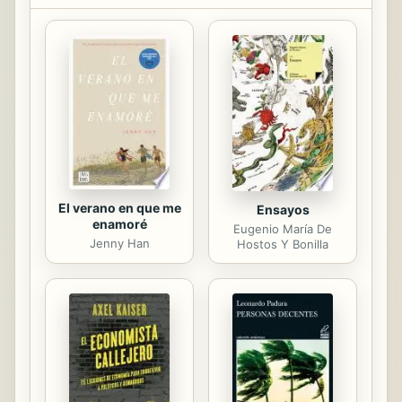
Libros Destacados
irmão ou, pelo menos, sempre
quisera acreditar nisso. Quando
Chastity lhe anunciou que estava
grávida do seu defunto marido, Gabe
soube de imediato que o bebé era
seu e que faria o que fosse preciso
para ser reconhecido como pai.
El verano en que me
Ensayos
enamoré
Eugenio María De
Jenny Han
Hostos Y Bonilla