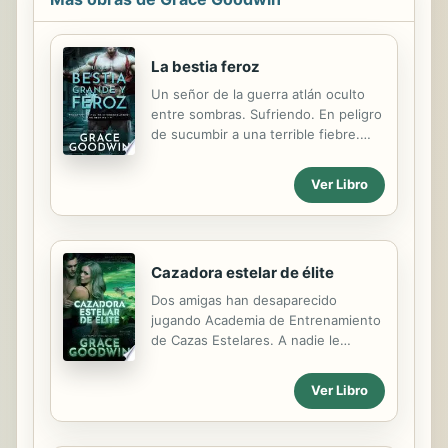
La bestia feroz
Un señor de la guerra atlán oculto
entre sombras. Sufriendo. En peligro
de sucumbir a una terrible fiebre.
Solo una mujer puede salvarle. Una
sola. Todo lo que debe hacer será
Ver Libro
encontrarla antes de convertirse en
una bestia grande y feroz.
Cazadora estelar de élite
Dos amigas han desaparecido
jugando Academia de Entrenamiento
de Cazas Estelares. A nadie le
importa porque es solo un juego.
¿Cierto? Yo sé que algo está mal.
Ver Libro
Completamente mal. Y nadie está
prestando atención. Mis mejores
amigas desaparecieron después de