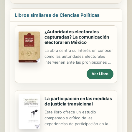
Libros similares de Ciencias Políticas
¿Autoridades electorales
capturadas? La comunicación
electoral en México
La obra centra su interés en conocer
cómo las autoridades electorales
intervienen ante las prohibiciones de
la legislación electoral y determinan
Ver Libro
el curso de la comunicación político-
electoral en México a partir de las
reglas impuestas desde 2008.
La participación en las medidas
de justicia transicional
Este libro ofrece un estudio
comparado y crítico de las
experiencias de participación en la
justicia transicional. A partir de un