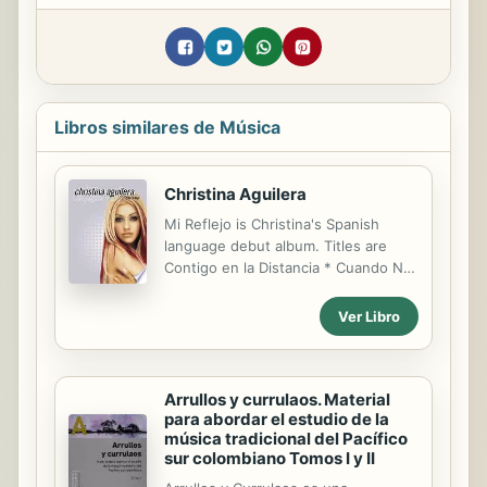
Libros similares de Música
Christina Aguilera
Mi Reflejo is Christina's Spanish
language debut album. Titles are
Contigo en la Distancia * Cuando No
Es Contigo * El Beso del Final *
Falsas Esperanzas * Genio Atrapado
Ver Libro
* Mi Reflejo * Pero Me Acuerdo de Ti
* Por Siempre Tú * Si No Te Hubiera
Conocido * Una Mujer * Ven
Conmigo (Solamente Tú).
Arrullos y currulaos. Material
para abordar el estudio de la
música tradicional del Pacífico
sur colombiano Tomos I y II