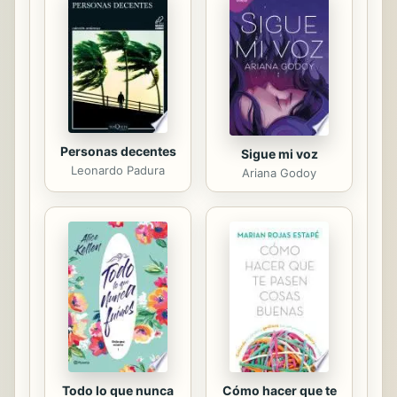
referencia (como veremos, Gilles
Deleuze es su eje principal), ni por la
variedad de ideas que en él se
desarrollan (ni siquiera se hace eco
de la...
Personas decentes
Sigue mi voz
Leonardo Padura
Ariana Godoy
Todo lo que nunca
Cómo hacer que te