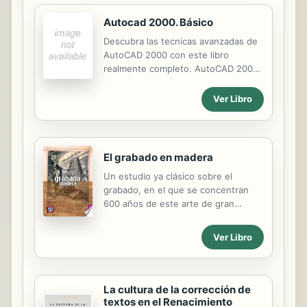
Autocad 2000. Básico
Descubra las tecnicas avanzadas de
AutoCAD 2000 con este libro
realmente completo. AutoCAD 2000:
Un enfoque a la resolucion de
problemas contiene informacion
Ver Libro
detallada sobre todo lo que puede
necesitar acerca de conceptos y
comandos, opciones de
personalizacion tales como AutoLISP.
El grabado en madera
Visual LISP o DIESEL y acceso a
Un estudio ya clásico sobre el
bases de datos externas. Este libro
grabado, en el que se concentran
le permitira profundizar en las
600 años de este arte de gran
tecnicas avanzadas mediante
difusión popular tanto en Europa
ejercicios practicos enfocados a la
como en Asia; además, el autor
resolucion de problemas.
Ver Libro
complementó la primera edición con
dos capítulos dedicados al grabado
que se practica en México, además
de agregar nuevas ilustraciones.
La cultura de la corrección de
textos en el Renacimiento