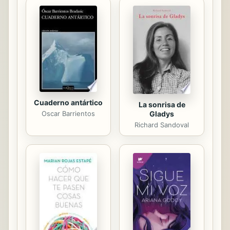
redes completaban la trampa. Ante
tal capacidad de destrucción nos
pareció frágil la vida, irrelevante el
amor. Sin embargo, buscamos
nuestra roca, la que se ubicaba
debajo del acantilado. Nos salpicó la
llovizna fría de los ...
Cuaderno antártico
La sonrisa de
Gladys
Oscar Barrientos
Richard Sandoval