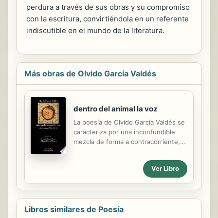
perdura a través de sus obras y su compromiso
con la escritura, convirtiéndola en un referente
indiscutible en el mundo de la literatura.
Más obras de Olvido García Valdés
dentro del animal la voz
La poesía de Olvido García Valdés se
caracteriza por una inconfundible
mezcla de forma a contracorriente,
claridad expresiva y complejidad
intelectual en capas o estratos que
Ver Libro
se revelan al lector en las relecturas.
Esta edición recoge varias décadas
de trabajo y ofrece al lector una
puerta de entrada al emotivo
Libros similares de Poesía
universo poético de Olvido García