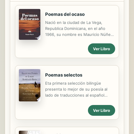
Valdés, uno de los más sólidos,
valiosos y reconocidos de la poesía
española contemporánea.
Poemas del ocaso
Nació en la ciudad de La Vega,
Republica Dominicana, en el año
1966, su nombre es Mauricio Núñez
Marte y para los fines de la obra usa
el pseudónimo de MAURO MARTE.-
Ver Libro
Poemas selectos
Eta primera selección bilingüe
presenta lo mejor de su poesía al
lado de traducciones al español
hechas especialmente para este
volumen. Se trata de un juego
Ver Libro
encantador de idiomas que revolotea
con sus experiencias como poeta
mexico-americano.