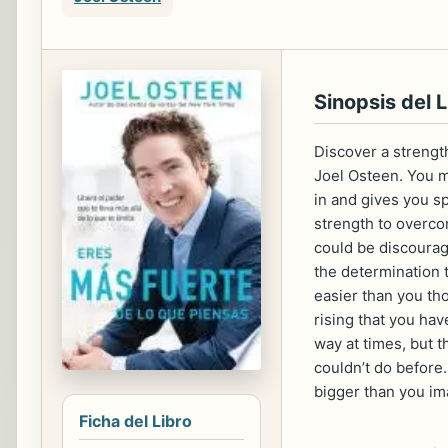
Sinopsis del L
Discover a strengt
Joel Osteen. You m
in and gives you s
strength to overcom
could be discourag
the determination t
easier than you th
rising that you ha
way at times, but t
couldn’t do before.
bigger than you im
Ficha del Libro