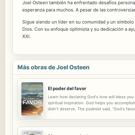
Joel Osteen también ha enfrentado desafíos personale
esperanza para muchos. A pesar de las controversias
Sigue siendo un líder en su comunidad y un símbolo d
Dios. Con su enfoque optimista y su dedicación a ayu
XXI.
Más obras de Joel Osteen
El poder del favor
Learn how declaring God's love will bless you 
spiritual inspiration. God helps you accompli
didn't deserve. The psalmist said, "God's fa
and a key to open up the right doors. With J