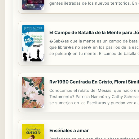
gentes iletradas de los nuevos territorios. E
cristianismo. No obstante, la imagen con sus atr
El Campo de Batalla de la Mente para J
�Sab�as que la mente es un campo de batalla?
que librar�s no ser� en los pasillos de la escu
se pelear� en tu mente. El campo de batalla 
presiones por parte de las amistades, las expec
Rvr1960 Centrada En Cristo, Floral Símil
Conocemos el relato del Mesías, que nació en
Testamento? Patricia Namnún y Cathy Scherald
se sumerjan en las Escrituras y puedan ver a Je
herramientas, conocimientos y sabiduría para
Enséñales a amar
Basándose en sus estudios y observaciones en l