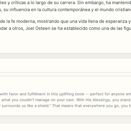
s y críticas a lo largo de su carrera. Sin embargo, ha manteni
, su influencia en la cultura contemporánea y el mundo cristian
e la fe moderna, mostrando que una vida llena de esperanza y p
dar a otros, Joel Osteen se ha establecido como una de las fig
with favor and fulfillment in this uplifting book -- perfect for anyone 
sh what you couldn't manage on your own. With His blessings, you stand
vor surrounds us like a shield." That means that everywhere you go, yo
oel's encouragement, you'll see how God's goodness uplifts you every d