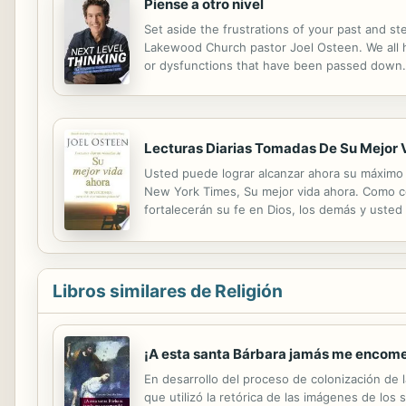
Piense a otro nivel
Set aside the frustrations of your past and ste
Lakewood Church pastor Joel Osteen. We all ha
or dysfunctions that have been passed down. I
we're at a disadvantage and become negative 
Lecturas Diarias Tomadas De Su Mejor 
Usted puede lograr alcanzar ahora su máximo po
New York Times, Su mejor vida ahora. Como co
fortalecerán su fe en Dios, los demás y usted
Libros similares de Religión
¡A esta santa Bárbara jamás me encom
En desarrollo del proceso de colonización de 
que utilizó la retórica de las imágenes de los