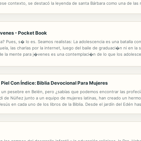
n ese contexto, se destacó la leyenda de santa Bárbara como una de las 
ibutos tradicionales de la torre, el cáliz y la espada, de ...
óvenes - Pocket Book
 Pues, s� lo es. Seamos realistas: La adolescencia es una batalla con
ela, las charlas por la internet, luego del baile de graduaci�n ni en la
de la mente para j�venes es una contemplaci�n de lo que los adolescent
tativas del futuro y la lucha por la independencia, entre...
 Piel Con Índice: Biblia Devocional Para Mujeres
 un pesebre en Belén, pero ¿sabías que podemos encontrar las profecí
i de Núñez junto a un equipo de mujeres latinas, han creado un hermo
sús en cada uno de los libros de la Biblia. Desde el jardín del Edén has
 que continuen su caminar junto a Cristo. We know Luke's account of th
os campos del desarrollo infantil y la educación religiosa, la Dra. Hab