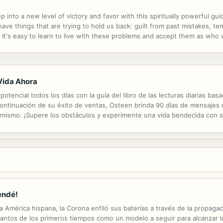
p into a new level of victory and favor with this spiritually powerful gu
ve things that are trying to hold us back: guilt from past mistakes, t
t's easy to learn to live with these problems and accept them as who we 
and bitter-we came down with an illness, somebody walked out of a rela
Vida Ahora
tencial todos los días con la guía del libro de las lecturas diarias ba
ntinuación de su éxito de ventas, Osteen brinda 90 días de mensajes de
 mismo. ¡Supere los obstáculos y experimente una vida bendecida con sa
endé!
la América hispana, la Corona enfiló sus baterías a través de la propaga
 santos de los primeros tiempos como un modelo a seguir para alcanzar la 