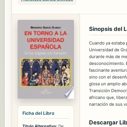
Sinopsis del L
Cuando ya estaba p
Universidad de Gran
durante más de med
desconocimiento. E
fascinante aventura
sino con el desenfa
glosa un amplio ab
Transición Democrá
africano que, libe
narración de sus v
Ficha del Libro
Descargar Li
Titulo Alternativo:
De