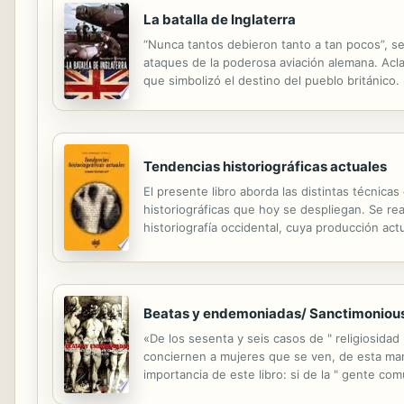
La batalla de Inglaterra
“Nunca tantos debieron tanto a tan pocos”, se
ataques de la poderosa aviación alemana. Aclam
que simbolizó el destino del pueblo británico
guerra mundial, y revela la inesperada realid
Tendencias historiográficas actuales
El presente libro aborda las distintas técnicas
historiográficas que hoy se despliegan. Se rea
historiografía occidental, cuya producción actu
vigencia de las historias «alternativas» -la soc
Beatas y endemoniadas/ Sanctimonious
«De los sesenta y seis casos de " religiosidad 
conciernen a mujeres que se ven, de esta mane
importancia de este libro: si de la " gente 
mucho, saber acerca de cómo vivían las mujeres