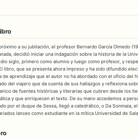
ibro
róximo a su jubilación, el profesor Bernardo García Olmedo (19
ada, decidió iniciar una indagación sobre la historia de la Uni
io siglo, primero como alumno y luego como profesor, y respec
l libro, que se presenta ahora impreso y ha sido difundido ele
 de aprendizaje que el autor no ha abordado con el oficio del h
do del viajero que da cuenta de sus hallazgos y reflexiona sobr
anico de fuentes históricas y literarias que cubren desde los t
tica y que enriquecen el texto. De su mano accedemos a person
rado por el duque de Sessa, llegó a catedrático, o Da Sonmaia, e
ariados lances como estudiante en la mítica Universidad de Sa
bro