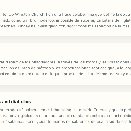
ntenció Winston Churchill en una frase celebérrima que define la épica 
ado como un libro modélico, imposible de superar, La batalla de Inglater
. Stephen Bungay ha investigado con rigor todos los aspectos de la más 
ad escondida tras muchos mitos largamente establecidos, como el...
 de trabajo de los historiadores, a través de los logros y las limitaciones
lzan los asuntos de método y las preocupaciones teóricas que, a lo larg
al continúa obediente a enfoques propios del historicismo realista y obje
iedad, la economía, la demografía, la sociología, las...
 and diabolics
heterodoxa " hallados en el tribunal inquisitorial de Cuenca y que la pr
ra, privilegiadas en esta obra, una circunstancia ésta que en mi opini
común " sabemos poco, ¿cuánto menos no sabremos de esa mitad de ella f
 " normales " la religiosidad, más aún en una religión como la...