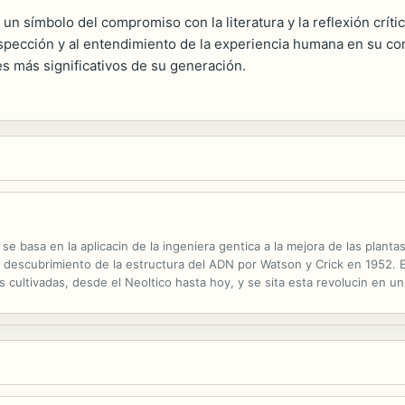
n símbolo del compromiso con la literatura y la reflexión crític
trospección y al entendimiento de la experiencia humana en su c
s más significativos de su generación.
 se basa en la aplicacin de la ingeniera gentica a la mejora de las plant
del descubrimiento de la estructura del ADN por Watson y Crick en 1952. 
s cultivadas, desde el Neoltico hasta hoy, y se sita esta revolucin en un
cos, la gentica vegetal ha dejado de ser objeto de inters exclusivo para