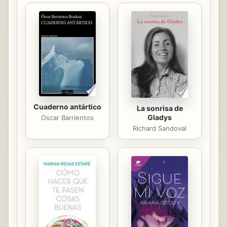
buscamos garantías, eso será
entonces una forma más de
cobijarnos bajo el ala del Otro, y su
opresión. Este planteo renovador de
la autora se hace conducir de la
mano de Freud, de Lacan, de
filósofos, de...
Cuaderno antártico
La sonrisa de
Gladys
Oscar Barrientos
Richard Sandoval