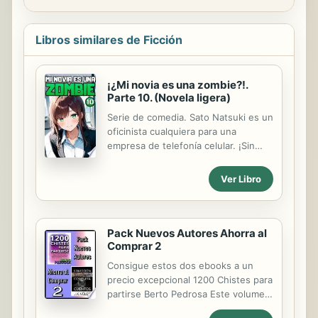
Libros similares de Ficción
¡¿Mi novia es una zombie?!.
Parte 10. (Novela ligera)
Serie de comedia. Sato Natsuki es un
oficinista cualquiera para una
empresa de telefonía celular. ¡Sin
embargo!, ¡siempre ha estado
enamorado de su compañera
Ver Libro
Megumi Kobayashi!. Por lo tanto
decidirá declararsele de una vez por
todas, pero al hacerlo descubrirá el
mayor secreto de la chica... ¡es una
Pack Nuevos Autores Ahorra al
zombie!. Contenido. Capítulo 10:
Comprar 2
Chico contra el mundo.
Consigue estos dos ebooks a un
precio excepcional 1200 Chistes para
partirse Berto Pedrosa Este volumen
incluye los títulos: 1000 Chistes para