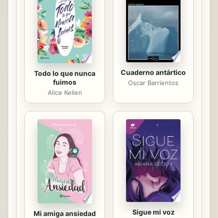
la practicamos y entendemos en la
actualidad, ¿es buena para la
prosperidad y el bienestar? El
pensador de la ...
Cuaderno antártico
Todo lo que nunca
fuimos
Oscar Barrientos
Alice Kellen
Sigue mi voz
Mi amiga ansiedad