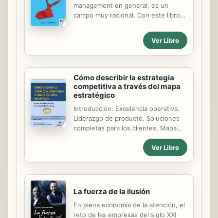
management en general, es un
campo muy racional. Con este libro
Carlos Marín quiere compartir su
experiencia de cambio personal y
Ver Libro
profesional que se inició cuando
descubrió el papel que juegan las
emociones en nuestras vidas y que
aplicar la inteligencia emocional a la
Cómo describir la estrategia
gestión empresarial es fundamental
competitiva a través del mapa
para conseguir importantes logros
estratégico
en ambos campos. De forma amena y
Introducción. Excelencia operativa.
práctica, este libro te ayudar· a
Liderazgo de producto. Soluciones
comprobar que integrar en tu vida tu
completas para los clientes. Mapa
parte emocional con la racional te
estratégico caso práctico: SERRANO.
permite conseguir resultados
Ver Libro
Mapa estratégico caso práctico:
sorprendentes y beneficiarte del
ANECOOP.
efecto potenciador...
La fuerza de la ilusión
En plena economía de la atención, el
reto de las empresas del siglo XXI