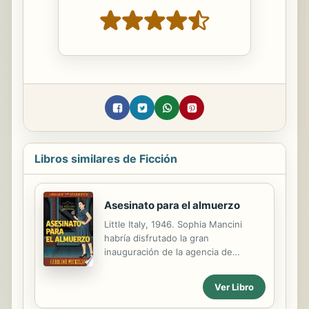
Libros similares de Ficción
Asesinato para el almuerzo
Little Italy, 1946. Sophia Mancini
habría disfrutado la gran
inauguración de la agencia de
detectives privados de su familia si el
colérico chef de Vincenzo's
Ver Libro
Ristorante hubiera sobrevivido a la
comida. Pero, antes de que la