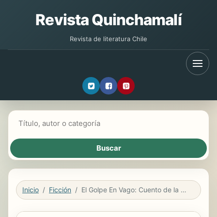
Revista Quinchamalí
Revista de literatura Chile
Buscar libros
Inicio
Ficción
El Golpe En Vago: Cuento de la 18.Va Centuria