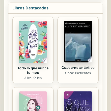
evangelizador me han obligado a
Libros Destacados
preguntarme qué es lo que puede
decir un predicador de la fe católica
sobre el Espíritu Santo siguiendo a la
Escritura y a la Tradición. En
concreto y, sobre todo, en el sentido
de que lo dicho no se quede en
teoría teológica, sino que más bien
alcance un significado para la
entera...
Cuaderno antártico
Todo lo que nunca
fuimos
Oscar Barrientos
Alice Kellen