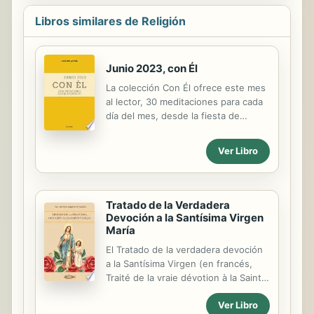
Libros similares de Religión
Junio 2023, con Él
La colección Con Él ofrece este mes
al lector, 30 meditaciones para cada
día del mes, desde la fiesta de
nuestro Señor Jesucristo, sumo y
eterno Sacerdote al viernes de la XII
Ver Libro
semana del tiempo ordinario (1 al 30
de junio), acompañadas del
evangelio del día y un santoral del
mes.
Tratado de la Verdadera
Devoción a la Santísima Virgen
María
El Tratado de la verdadera devoción
a la Santísima Virgen (en francés,
Traité de la vraie dévotion à la Sainte
Vierge) es la obra principal del santo
Ver Libro
Luis María Grignion de Montfort