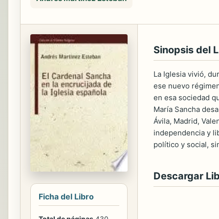
Sinopsis del L
La Iglesia vivió, d
ese nuevo régimen 
en esa sociedad qu
María Sancha desar
Ávila, Madrid, Vale
independencia y lib
político y social, 
Descargar Li
Ficha del Libro
Total de páginas
430