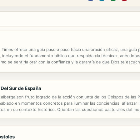
 Times ofrece una guía paso a paso hacia una oración eficaz, una guía 
, incluyendo el fundamento bíblico que respalda «la técnica», anécdota
o se sentiría orar con la confianza y la garantía de que Dios te escuc
o a paso hacia una oración eficaz. Todos tenemos una razón para orar..
Del Sur de España
berga son fruto logrado de la acción conjunta de los Obispos de las Pro
blado en momentos concretos para iluminar las conciencias, afianzar la 
istos en su contexto histórico. Orientan las cuestiones pastorales del 
 Espíritu y al servicio de los demás. Son historia y doctrina. Son testim
óstoles