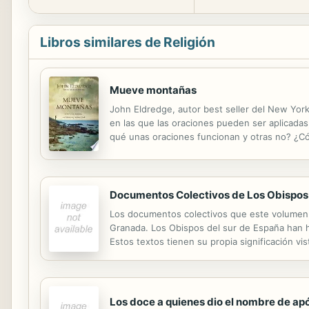
Libros similares de Religión
Mueve montañas
John Eldredge, autor best seller del New York
en las que las oraciones pueden ser aplicadas
qué unas oraciones funcionan y otras no? ¿Cóm
diferencia? John Eldredge ofrece una guía pas
Documentos Colectivos de Los Obispos 
Los documentos colectivos que este volumen al
Granada. Los Obispos del sur de España han ha
Estos textos tienen su propia significación v
generan esperanza en quienes viven abiertos al
Los doce a quienes dio el nombre de ap