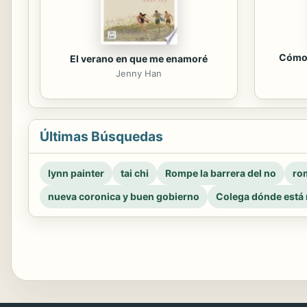
Cómo 
El verano en que me enamoré
Jenny Han
Últimas Búsquedas
lynn painter
tai chi
Rompe la barrera del no
rom
nueva coronica y buen gobierno
Colega dónde está 