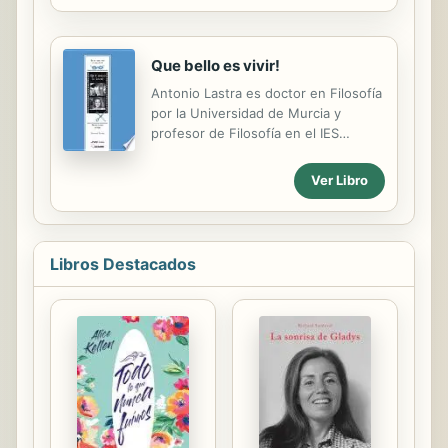
lenguaje; lenguaje y cognición;
lingüística aplicada ...
Que bello es vivir!
Antonio Lastra es doctor en Filosofía
por la Universidad de Murcia y
profesor de Filosofía en el IES
‘Antonio Menárguez Costa’ de Los
Alcázares de Murcia. Es autor de los
Ver Libro
libros La naturaleza de la filosofía
política (Murcia, 2000), Estética. El
sentido de la experiencia (Madrid,
2000) y La Constitución americana y
Libros Destacados
el arte de escribir (2002), y editor de
La filosofía y el cine (Madrid, 2002) y
Los reinos de Santayana (Valencia,
2002), además de numerosos
artículos de filosofía, literatura y
estética. Ha traducido, entre otros, a
Immanuel Kant, William Hazlitt, Henry
James y...