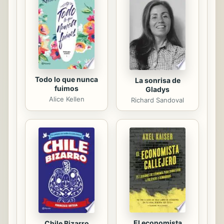
jurídica (ponencia general) - Setenta
y cinco años de evolución del
derecho comparado en paciencia
jurídica mexicana - Algunas
reflexiones sobre la...
Todo lo que nunca
La sonrisa de
fuimos
Gladys
Alice Kellen
Richard Sandoval
El economista
Chile Bizarro