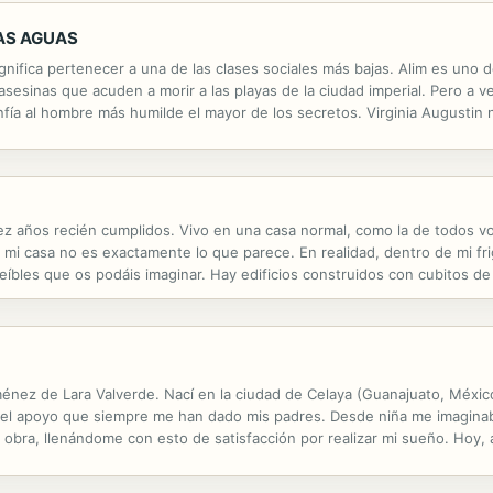
LAS AGUAS
gnifica pertenecer a una de las clases sociales más bajas. Alim es uno d
 asesinas que acuden a morir a las playas de la ciudad imperial. Pero a v
ía al hombre más humilde el mayor de los secretos. Virginia Augustin 
mbién en WITCH y CAZADORES DE DRAGONES. Las películas WILFRIED L
iez años recién cumplidos. Vivo en una casa normal, como la de todos 
e mi casa no es exactamente lo que parece. En realidad, dentro de mi f
eíbles que os podáis imaginar. Hay edificios construidos con cubitos d
que llevan espadas hechas con raspas. También hay indios salvajes con ca
énez de Lara Valverde. Nací en la ciudad de Celaya (Guanajuato, México
 el apoyo que siempre me han dado mis padres. Desde niña me imagina
 obra, llenándome con esto de satisfacción por realizar mi sueño. Hoy
ome en el entorno y el contacto con la naturaleza. Esta sencilla obra infa