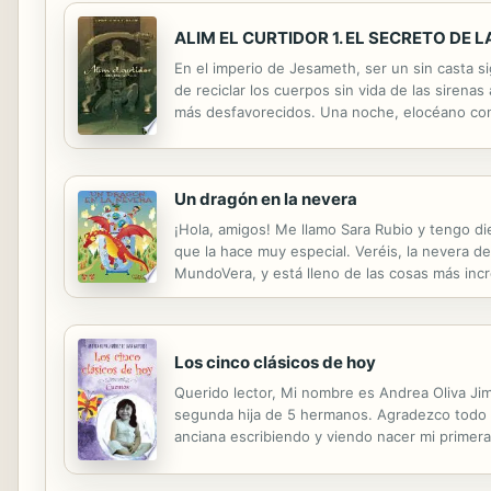
ALIM EL CURTIDOR 1. EL SECRETO DE 
En el imperio de Jesameth, ser un sin casta si
de reciclar los cuerpos sin vida de las sirenas
más desfavorecidos. Una noche, elocéano conf
estudio Disney en TARZAN y HÉRCULES, y ta
Un dragón en la nevera
¡Hola, amigos! Me llamo Sara Rubio y tengo d
que la hace muy especial. Veréis, la nevera d
MundoVera, y está lleno de las cosas más incr
catedral y un ejército de palitos de merluza 
Los cinco clásicos de hoy
Querido lector, Mi nombre es Andrea Oliva Jim
segunda hija de 5 hermanos. Agradezco todo
anciana escribiendo y viendo nacer mi primera
escribí en mi infancia y adolescencia inspiránd