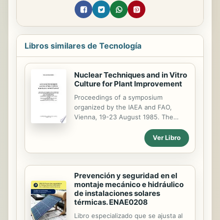
Libros similares de Tecnología
Nuclear Techniques and in Vitro
Culture for Plant Improvement
Proceedings of a symposium
organized by the IAEA and FAO,
Vienna, 19-23 August 1985. The
symposium examined the usefulness
for plant breeding purposes of
Ver Libro
somaclonal variation, i.e. the
occurrence of mutations during in
vitro culture with or without the
Prevención y seguridad en el
application of ionizing radiation or
montaje mecánico e hidráulico
other mutagens. Another issue was
de instalaciones solares
finding ways and means of
térmicas. ENAE0208
maintaining the genetic integrity of
plants under in vitro conditions, such
Libro especializado que se ajusta al