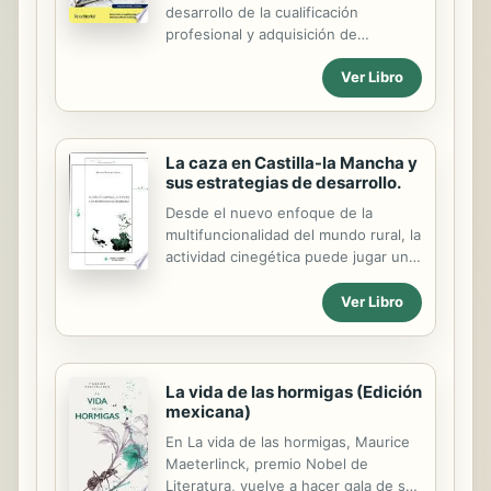
integrity being of vital importance if
desarrollo de la cualificación
in vitro techniques are to be used to
profesional y adquisición de
propagate virus-free clones of
certificados de profesionalidad.
economically important plants, or to
Ver Libro
Manual imprescindible para la
preserve germplasm in gene...
formación y la capacitación, que se
basa en los principios de la
cualificación y dinamización del
La caza en Castilla-la Mancha y
conocimiento, como premisas para la
sus estrategias de desarrollo.
mejora de la empleabilidad y eficacia
para el desempeño del trabajo.
Desde el nuevo enfoque de la
multifuncionalidad del mundo rural, la
actividad cinegética puede jugar un
papel decisivo generando una renta
complementaria a la obtenida
Ver Libro
tradicionalmente en el medio agrario
y, además, empleo, lo que redunda
en mantener vivos algunos de
nuestros territorios más
La vida de las hormigas (Edición
mexicana)
desfavorecidos y sometidos a
procesos de despoblamiento. Con el
En La vida de las hormigas, Maurice
objetivo de reflejar la importancia de
Maeterlinck, premio Nobel de
la caza en Castilla-La Mancha, el
Literatura, vuelve a hacer gala de su