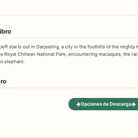
ibro
 Jeff starts out in Darjeeling, a city in the foothills of the mig
n the Royal Chitwan National Park, encountering macaques, the ra
an elephant.
bro
Opciones de Descarga