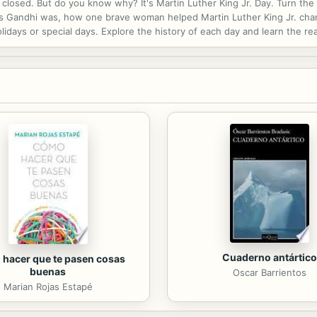
s closed. But do you know why? It's Martin Luther King Jr. Day. Turn th
s Gandhi was, how one brave woman helped Martin Luther King Jr. chan
lidays or special days. Explore the history of each day and learn the re
Cuaderno antártico
hacer que te pasen cosas
buenas
Oscar Barrientos
Marian Rojas Estapé