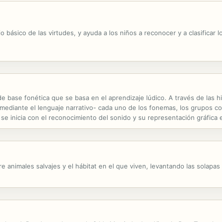
io básico de las virtudes, y ayuda a los niños a reconocer y a clasific
ase fonética que se basa en el aprendizaje lúdico. A través de las hist
-mediante el lenguaje narrativo- cada uno de los fonemas, los grupos co
se inicia con el reconocimiento del sonido y su representación gráfica 
esenta una secuencia progresiva de los contenidos, se pasa del...
e animales salvajes y el hábitat en el que viven, levantando las solapas