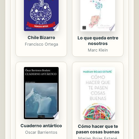
propiedades terribles, pero que,
sabiamente dirigido, puede ayudar a
curar el...
Chile Bizarro
Lo que queda entre
nosotros
Francisco Ortega
Marc Klein
Cuaderno antártico
Cómo hacer que te
pasen cosas buenas
Oscar Barrientos
Marian Rojas Estapé