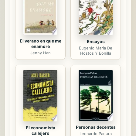
rebeldías, descubrimientos y
condenas, representaba al mismo
tiempo ...
El verano en que me
Ensayos
enamoré
Eugenio María De
Jenny Han
Hostos Y Bonilla
Personas decentes
El economista
callejero
Leonardo Padura