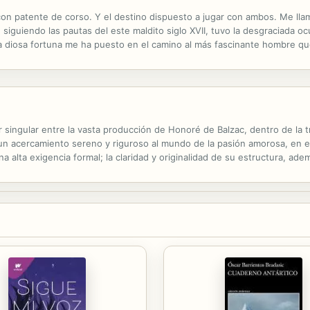
 con patente de corso. Y el destino dispuesto a jugar con ambos. Me ll
, siguiendo las pautas del este maldito siglo XVII, tuvo la desgraciada
 diosa fortuna me ha puesto en el camino al más fascinante hombre qu
scocés, y vive el cielo que también hombre de honor pese a dedicarme a
ingular entre la vasta producción de Honoré de Balzac, dentro de la tri
acercamiento sereno y riguroso al mundo de la pasión amorosa, en el 
na alta exigencia formal; la claridad y originalidad de su estructura, ad
gran narrativa balzaquiana. Enmarcada en el ambiente decadente de la...