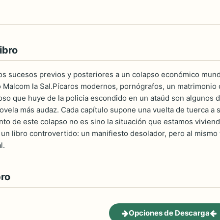
ibro
los sucesos previos y posteriores a un colapso económico mundia
o Malcom la Sal.Pícaros modernos, pornógrafos, un matrimonio q
so que huye de la policía escondido en un ataúd son algunos de
novela más audaz. Cada capítulo supone una vuelta de tuerca a su
nto de este colapso no es sino la situación que estamos vivien
un libro controvertido: un manifiesto desolador, pero al mismo 
l.
bro
Opciones de Descarga