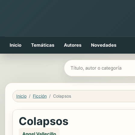
Inicio
Temáticas
Autores
Novedades
Buscar libros
Inicio
Ficción
Colapsos
Colapsos
Angel Vallecillo