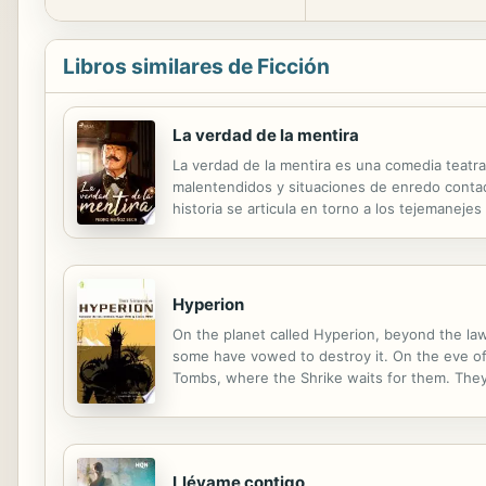
Libros similares de Ficción
La verdad de la mentira
La verdad de la mentira es una comedia teatral
malentendidos y situaciones de enredo contado
historia se articula en torno a los tejemaneje
en El Puerto de Santa María (Cádiz) en 1879 y
Hyperion
On the planet called Hyperion, beyond the law
some have vowed to destroy it. On the eve of 
Tombs, where the Shrike waits for them. They 
than the secrets of the universe itself. En e
Llévame contigo