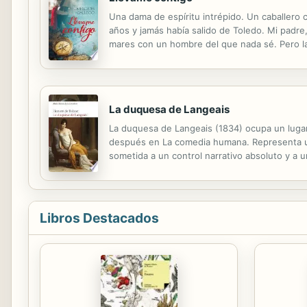
Una dama de espíritu intrépido. Un caballero
años y jamás había salido de Toledo. Mi padre
mares con un hombre del que nada sé. Pero la
de adonis. Mi nombre es Justin Mackane, soy e
La duquesa de Langeais
La duquesa de Langeais (1834) ocupa un lugar s
después en La comedia humana. Representa un 
sometida a un control narrativo absoluto y a u
Romanticismo tardío, y en los umbrales de la 
Libros Destacados