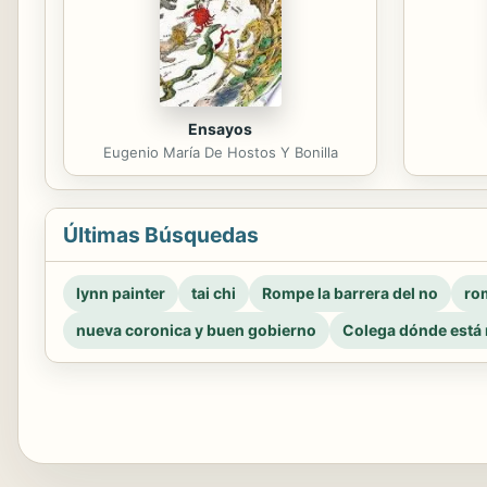
Ensayos
Eugenio María De Hostos Y Bonilla
Últimas Búsquedas
lynn painter
tai chi
Rompe la barrera del no
rom
nueva coronica y buen gobierno
Colega dónde está 