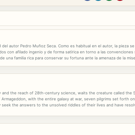
 del autor Pedro Muñoz Seca. Como es habitual en el autor, la pieza se 
s con afilado ingenio y de forma satírica en torno a las convenciones 
s de una familia rica para conservar su fortuna ante la amenaza de la m
 fallecido en Paracuellos de Jarama (Madrid) en 1936. Se lo consideró en
 and the reach of 28th-century science, waits the creature called the S
Armageddon, with the entire galaxy at war, seven pilgrims set forth on 
seek the answers to the unsolved riddles of their lives and have resol
l mundo llamado Hyperion, más allá de la Red de la Hegemonía del Hombre