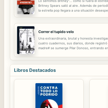
Lo sentimos Britney"... como si fuera el estri
Britney Spears salió al aire. Además de perio
la estrella pop llegara a una situación desespe
música. No fue solo su padre, al que la mayorí
Correr el tupido velo
Una extraordinaria, brutal y honesta investig
cuatro cuadernos, sus diarios, donde registró
madre# se sumerge Pilar Donoso, entrando en l
grandes textos sobre la figura del padre. ¿Se 
Libros Destacados