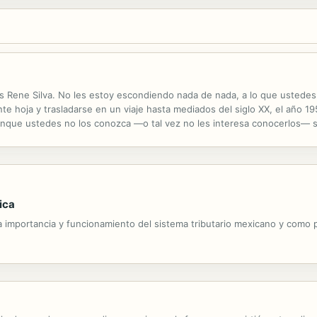
es Rene Silva. No les estoy escondiendo nada de nada, a lo que ustede
nte hoja y trasladarse en un viaje hasta mediados del siglo XX, el año 19
unque ustedes no los conozca —o tal vez no les interesa conocerlos— s
... semejantes. Miseria, hambre, robos, motines, y asesinatos porque la
ica
 la importancia y funcionamiento del sistema tributario mexicano y como