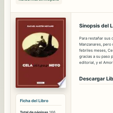
Sinopsis del L
Para restañar sus
Manzanares, pero n
febriles meses, Cel
gracias a su paso 
editorial, y el Amo
Descargar Li
Ficha del Libro
Total de páginas
166