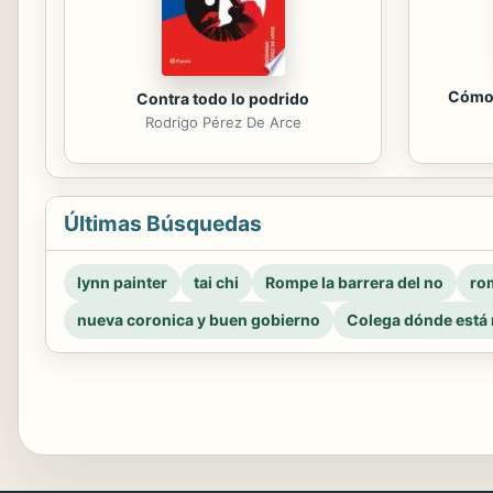
Cómo 
Contra todo lo podrido
Rodrigo Pérez De Arce
Últimas Búsquedas
lynn painter
tai chi
Rompe la barrera del no
rom
nueva coronica y buen gobierno
Colega dónde está 