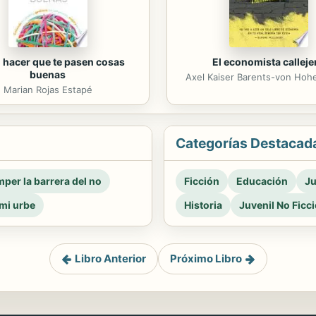
hacer que te pasen cosas
El economista calleje
buenas
Axel Kaiser Barents-von Ho
Marian Rojas Estapé
Categorías Destacad
per la barrera del no
Ficción
Educación
Ju
mi urbe
Historia
Juvenil No Ficc
Libro Anterior
Próximo Libro