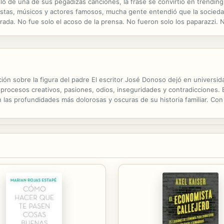
billo de una de sus pegadizas canciones, la frase se convirtió en trendi
distas, músicos y actores famosos, mucha gente entendió que la socied
rada. No fue solo el acoso de la prensa. No fueron solo los paparazzi. No
a de los fanáticos señalan como un hombre codicioso. El apetito...
ación sobre la figura del padre El escritor José Donoso dejó en univer
 procesos creativos, pasiones, odios, inseguridades y contradicciones. 
as profundidades más dolorosas y oscuras de su historia familiar. Con
llega a conocer realmente a los padres alguna vez? Pilar Donoso intenta.