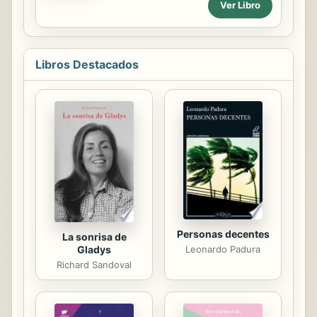
Ver Libro
encantador de serpientes, cruel
tirano y, a la vez, heraldo del
mensaje liberador de la Revolución
Francesa, genio militar y visionario,
Libros Destacados
su figura ha fascinado a partidarios y
detractores por igual. Empezando
por sus contemporáneos, como
Balzac, quien realizó esta concisa y
meticulosa antología de sus máximas
y pensamientos sin eludir las aristas
más afiladas del pequeño cabo que
llegó a emperador. Balzac y
Napoleón: dos ...
Personas decentes
La sonrisa de
Leonardo Padura
Gladys
Richard Sandoval