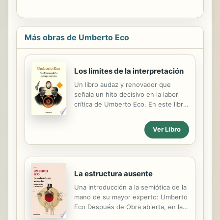
Más obras de Umberto Eco
Los límites de la interpretación
Un libro audaz y renovador que
señala un hito decisivo en la labor
crítica de Umberto Eco. En este libro
Umberto Eco se convierte en su
propio objeto de estudio y analista
Ver Libro
de sí mismo. Acompañado de Dante,
Leopardi y Joyce,e interpretando a
los principales hermeneutas de sus
obras, Eco replantea cuatro grandes
problemas de la semiótica moderna:
La estructura ausente
los «límites de la interpretación», el
Una introducción a la semiótica de la
excesivo dispendio de «energía
mano de su mayor experto: Umberto
interpretativa», «los criterios de
Eco Después de Obra abierta, en la
economía de lectura» y un ataque
que estudiaba los lenguajes