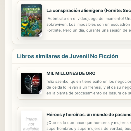
La conspiración alienígena (Fornite: Secr
¡Adéntrate en el videojuego del momento! Una
sobreviven. Los imposibles son un escuadrón 
Fortnite. Pero un día, durante una sesión de 
invadiendo su isla o alguien los está engañan
Libros similares de Juvenil No Ficción
MIL MILLONES DE ORO
felix saenko, quien tiene éxito en los negoc
de celda lo llevan a un frenesí, y él da su n
en la planta de procesamiento de basura de su
sucedió es solo bueno una puesta en escena cuy
Héroes y heroínas: un mundo de pasion
¿Qué es lo que hace que hombres y mujeres se
superhombres y supermujeres de verdad, busca