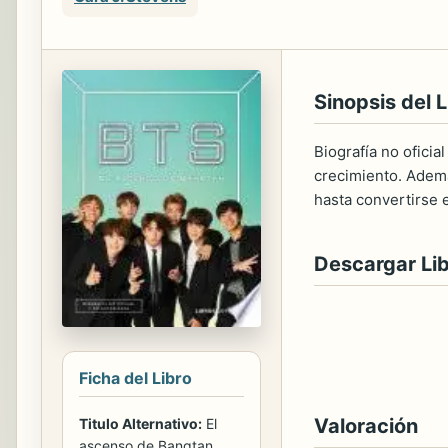
Sinopsis del L
Biografía no oficia
crecimiento. Ademá
hasta convertirse 
Descargar Li
Ficha del Libro
Valoración
Titulo Alternativo:
El
ascenso de Bangtan