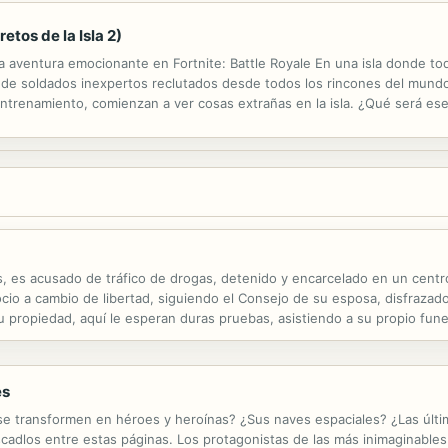
etos de la Isla 2)
 aventura emocionante en Fortnite: Battle Royale En una isla donde to
de soldados inexpertos reclutados desde todos los rincones del mundo y
entrenamiento, comienzan a ver cosas extrañas en la isla. ¿Qué será es
do?
ios, es acusado de tráfico de drogas, detenido y encarcelado en un cen
egocio a cambio de libertad, siguiendo el Consejo de su esposa, disfraz
 propiedad, aquí le esperan duras pruebas, asistiendo a su propio fune
o objetivo es la eliminación física y la posesión de la propiedad, pero
es
 transformen en héroes y heroínas? ¿Sus naves espaciales? ¿Las últim
dlos entre estas páginas. Los protagonistas de las más inimaginables 