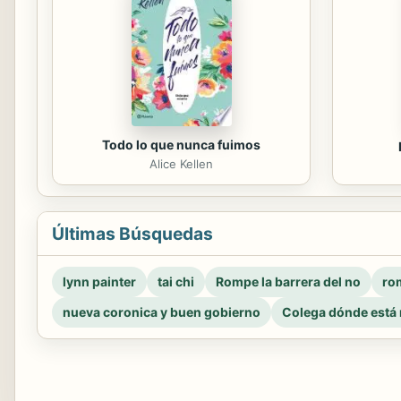
Todo lo que nunca fuimos
Alice Kellen
Últimas Búsquedas
lynn painter
tai chi
Rompe la barrera del no
rom
nueva coronica y buen gobierno
Colega dónde está 