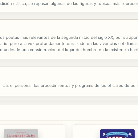
tradición clásica, se repasan algunas de las figuras y tópicos más repres
 poetas más relevantes de la segunda mitad del siglo XX, por su aporta
onario, pero a la vez profundamente enraizado en las vivencias cotidiana
ona desde una consideración del lugar del hombre en la existencia haci
que nunca renuncia a una rica elaboración del lenguaje y a la...
icía, el personal, los procedimientos y programs de los oficiales de poli