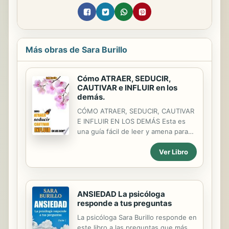
Más obras de Sara Burillo
Cómo ATRAER, SEDUCIR,
CAUTIVAR e INFLUIR en los
demás.
CÓMO ATRAER, SEDUCIR, CAUTIVAR
E INFLUIR EN LOS DEMÁS Esta es
una guía fácil de leer y amena para
descubrir cómo utilizar virtudes que
Ver Libro
ya tenemos nosotros mismos, pero
que no solemos usar a pesar de
tenerlas a nuestra disposición. No
habla sólo de los pasos a seguir sino
de cómo darlos. Esta serie de libros
ANSIEDAD La psicóloga
responde a tus preguntas
ayuda de forma clara y eficaz a poner
por obra desde el primer día lo que
La psicóloga Sara Burillo responde en
en ellos se aprende, gracias a su
este libro a las preguntas que más