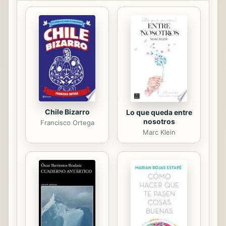
puso frente al espejo de su
biografía. Surcada por relaciones
sentimentales, a veces absorbentes,
que casi siempre terminaban por la
incompatibilidad con su espíritu libre
y aventurero que no impedían finales
difíciles por...
Chile Bizarro
Lo que queda entre
nosotros
Francisco Ortega
Marc Klein