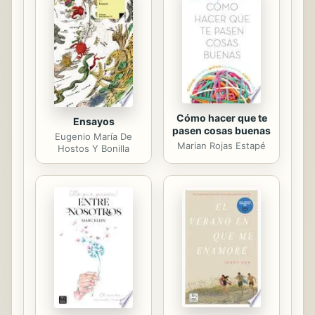
escritores argentinos que hoy
todavía lee y escribe con la pasión
de antaño, se encierra todo el
misterio que habita en la literatura.
Con esa alquimia de palabra,
emoción...
Cómo hacer que te
Ensayos
pasen cosas buenas
Eugenio María De
Marian Rojas Estapé
Hostos Y Bonilla