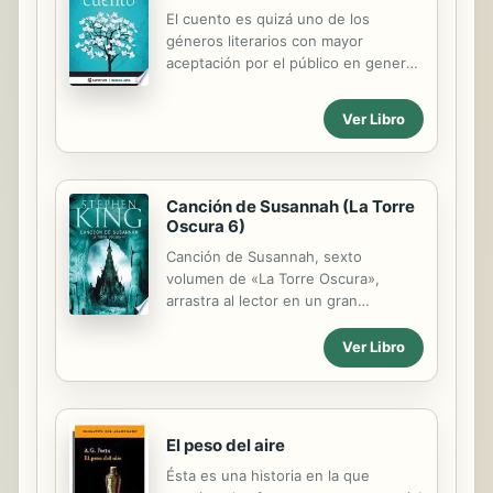
El cuento es quizá uno de los
géneros literarios con mayor
aceptación por el público en general
por la brevedad y contundencia en
las historias. No es fortuito que
Ver Libro
grandes plumas lo hayan cultivado.
Cuento sobre cuento lleva al lector a
un recorrido en torno a este género,
con cuentos de gran manufactura y
Canción de Susannah (La Torre
calidad literaria que lo remitirán a lo
Oscura 6)
esencial de la prosa breve.
Canción de Susannah, sexto
volumen de «La Torre Oscura»,
arrastra al lector en un gran
crescendo cuyo desenlace está en el
aire. Y es que las fuerzas del mal
Ver Libro
acechan y el final se acerca... La
diabólica Mia se ha apoderado del
cuerpo y parte de la mente de
Susannah para que dé a luz a su hijo.
El peso del aire
Para ello, la obliga a viajar al Nueva
Ésta es una historia en la que
York del año 1999, un mundo que