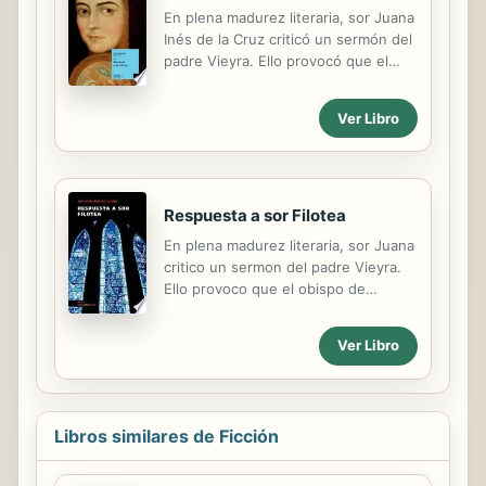
En plena madurez literaria, sor Juana
Inés de la Cruz criticó un sermón del
padre Vieyra. Ello provocó que el
obispo de Puebla, Manuel Fernández
de Santa Cruz, le pidiera que
Ver Libro
abandonase la literatura y se
dedicase por entero a la religión. Sor
Juana se defendió con su aguda
Respuesta a sor Filotea.
Respuesta a sor Filotea
En plena madurez literaria, sor Juana
critico un sermon del padre Vieyra.
Ello provoco que el obispo de
Puebla, Manuel Fernandez de Santa
Cruz, le pidiera que abandonase la
Ver Libro
literatura y se dedicase por entero a
la religion. Sor Juana se defendio
con una aguda respuesta. In the
midst of her literary maturity, Sor
Libros similares de Ficción
Juana criticized a sermon given by
Father Vieyra. That critique provoked
the Bishop of Puebla, Manuel