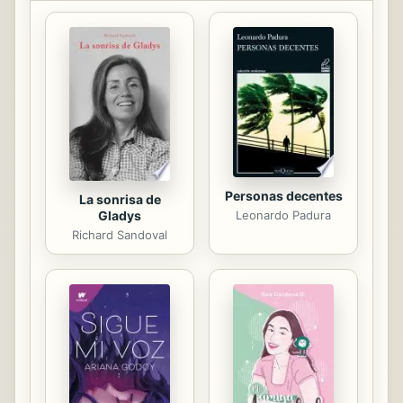
bélico deja lugar a épicas mínimas
como la aventura que protagonizan
“la Gringa” y un joven soldado que
debe cumplir con la orden de
matarla; o la del soldado Rattaghan,
que decide ir a combatir ...
Personas decentes
La sonrisa de
Leonardo Padura
Gladys
Richard Sandoval