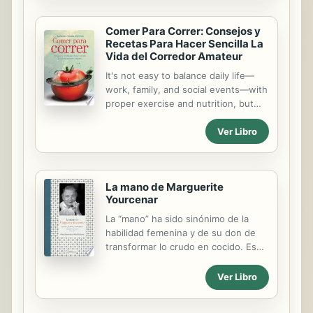
y relativamente fáciles.
Comer Para Correr: Consejos y
Recetas Para Hacer Sencilla La
Vida del Corredor Amateur
It's not easy to balance daily life—
work, family, and social events—with
proper exercise and nutrition, but
this guide offers tools to make it a
Ver Libro
less harrowing task. The book
advocates the combination of
running and developing healthy
eating habits to achieve that for
La mano de Marguerite
which many people strive on a daily
Yourcenar
basis: the healthiest lifestyle
possible. Clear nutritional guidelines,
La “mano” ha sido sinónimo de la
healthy strategies, and simple
habilidad femenina y de su don de
recipes are provided to aid in eating
transformar lo crudo en cocido. Es
well to go along with a running
por ello que este libro pone en
regimen. Readers learn what foods
escena una faceta poco conocida de
Ver Libro
are most beneficial to amateur
Marguerite Yourcenar: su afición a la
runners and how to put their plans
cocina, su estilo culinario, y la