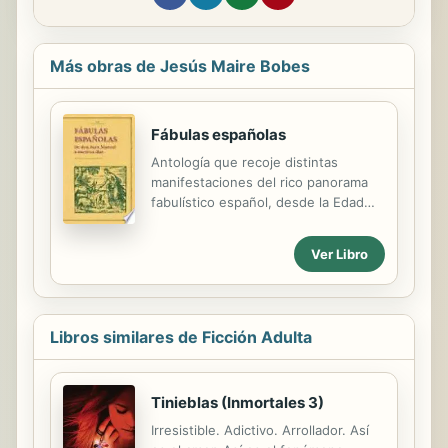
Más obras de Jesús Maire Bobes
Fábulas españolas
Antología que recoje distintas
manifestaciones del rico panorama
fabulístico español, desde la Edad
Media hasta el siglo XX. Los textos,
que se acompañan de un amplio
Ver Libro
aparato de notas de orden léxico y
de orientación a la lectura, están
precedidos de una completa
introducción sobre el marco histórico
Libros similares de Ficción Adulta
y literario en el que fueron escritos.
Tinieblas (Inmortales 3)
Irresistible. Adictivo. Arrollador. Así