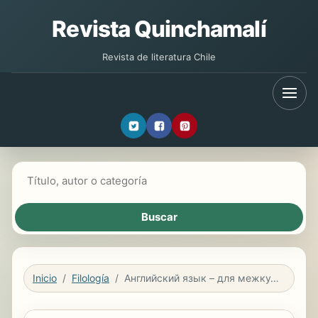
Revista Quinchamalí
Revista de literatura Chile
Buscar libros
Inicio
Filología
Английский язык – для межкультурного общения: особенности языковой культуры и национального своеобразия англоговорящих стран / English – for...