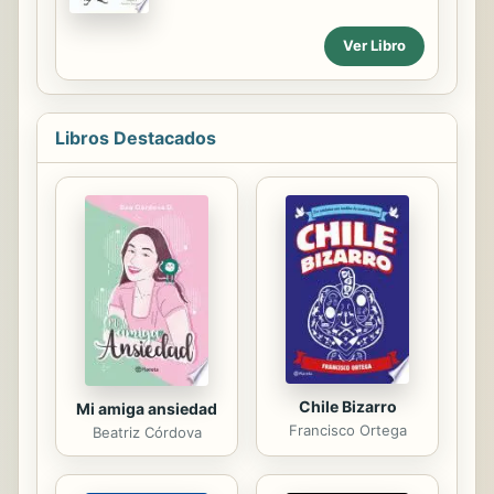
Monsiváis y José Emilio Pacheco,
James Valender nos presenta el arte
Ver Libro
y el pensamiento de un hombre y
poeta ejemplar, que aunque nació en
Sevilla, casi podría considerarse
mexicano: Luis Cernuda, el poeta
Libros Destacados
español más rebelde de la
generación del 27.
Chile Bizarro
Mi amiga ansiedad
Francisco Ortega
Beatriz Córdova