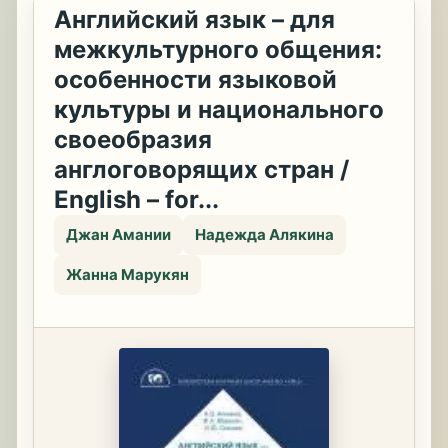
Английский язык – для
межкультурного общения:
особенности языковой
культуры и национального
своеобразия
англоговорящих стран /
English – for...
Джан Амании
Надежда Алякина
Жанна Марукян