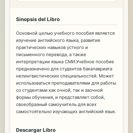
Sinopsis del Libro
Основной целью учебного пособия является
изучение английского языка, развитие
практических навыков устного и
письменного перевода, а также
интерпретации языка СМИ.Учебное пособие
предназначено для студентов бакалавриата
нелингвистических специальностей. Может
использоваться преподавателями для работы
со студентами как очной, так и заочной
формы обучения, и представляет собой,
своеобразный самоучитель для всех
самостоятельно изучающих английский язык.
Descargar Libro