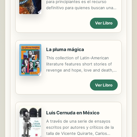
para principiantes es el recurso
definitivo para quienes buscan una
forma eficaz de empezar a aprender
turco. Este libro proporciona una
Ver Libro
guía paso a paso del turco hablado y
escrito. Este libro presenta a su
audiencia los ingredientes
necesarios para comunicarse con
La pluma mágica
éxito en turco en el contexto de
situaciones formales e informales,
This collection of Latin-American
comprender el idioma básico y lograr
literature features short stories of
la capacidad de expresar sus
revenge and hope, love and death,
necesidades y deseos en estos
written by established masters as
contextos sociales. Los alumnos
well as by new voices.
Ver Libro
desarrollarán sólidas habilidades de
lectura, escritura, expresión oral y
comprensión. Los...
Luis Cernuda en México
A través de una serie de ensayos
escritos por autores y críticos de la
talla de Vicente Quirarte, Carlos