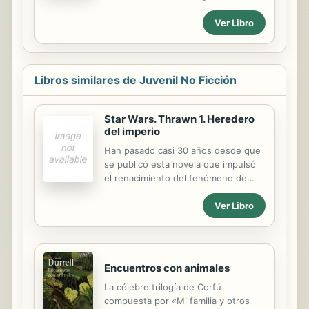
communication among certain
Ver Libro
animals is not different from human
communication.
Libros similares de Juvenil No Ficción
Star Wars. Thrawn 1. Heredero
del imperio
Han pasado casi 30 años desde que
se publicó esta novela que impulsó
el renacimiento del fenómeno de
publicaciones de Star Wars. Incluye
Ver Libro
una introducción del galardonado
autor Timothy Zahn y una novela
corta completamente nueva
protagonizada por el popular Gran
Almirante Thrawn. Como uno de los
Encuentros con animales
eventos más importantes en la
La célebre trilogía de Corfú
historia de los libros de Star Wars,
compuesta por «Mi familia y otros
Heredero del Imperio sigue las