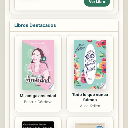
Ver Libro
fátal. Este libro ha sido diseñado
especialmente para aquellas
personas que por una u otra razón
han tenido que dejar a su pais de
Libros Destacados
origen e inmigrar a este maravilloso
país: “ESTADOS UNIDOS DE
AMERICA”. El contenido de este libro
está basado en la búsqueda de
información en diferentes medios de
comunicación y experiencia propia.
No debe ser tomado como una
asesoría legal. Yo, como
inmigrante,...
Todo lo que nunca
Mi amiga ansiedad
fuimos
Beatriz Córdova
Alice Kellen