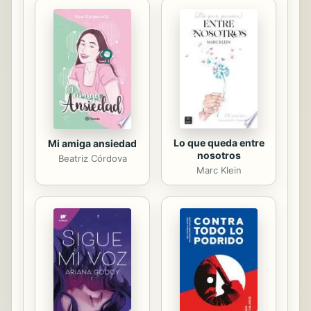
permanecer y seguir usándose a
medio y largo plazo. En este libro se
muestra un panorama general de las
técnicas y las metodologías de
preservación digital, como el modelo
OAIS de funciones de un sistema de
preservación, la...
Lo que queda entre
Mi amiga ansiedad
nosotros
Beatriz Córdova
Marc Klein