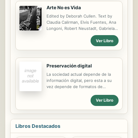
cualquier persona, necesita de un
conjunto de conocimientos,
Arte No es Vida
experiencias y prácticas necesarias.
Edited by Deborah Cullen. Text by
Claudia Calirman, Elvis Fuentes, Ana
Longoni, Robert Neustadt, Gabriela
Rangela.
Ver Libro
Preservación digital
La sociedad actual depende de la
información digital, pero esta a su
vez depende de formatos de
ficheros, de software y de hardware
que pueden ser alterados y que se
Ver Libro
vuelven obsoletos con el paso del
tiempo y el impacto del cambio
tecnológico. La preservación digital
es el conjunto de técnicas y de
Libros Destacados
metodologías que permiten que la
información digital pueda