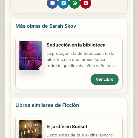
Más obras de Sarah Skov
Seducción en la biblioteca
La protagonista de Seducción en la
biblioteca es una farmacéutica
retirada que llevaba años soñando
con el momento en el que dejaría de
trabajar y tendría más tiempo libre
Ver Libro
para dedicarse a las actividades y a
los proyectos que siempre ha tenido
en mente, reservados para ese
momento en su vida donde por fin
Libros similares de Ficción
tendría tiempo libre para
concentrarse en ellos. Uno de sus
mayores sueños para esta nueva
El jardín en Sunset
etapa de su ahora relajada vida es
leer más y dedicar más tiempo a los
Justo antes de que el cine sonoro