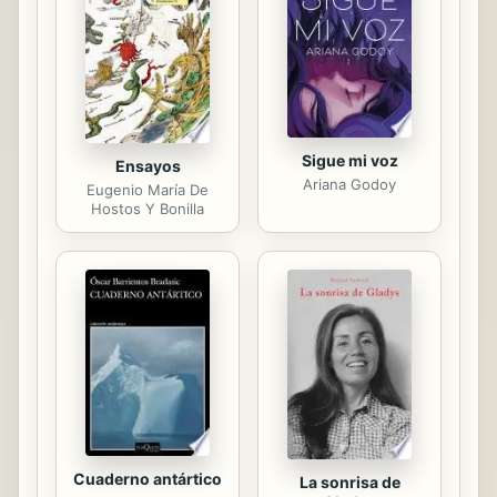
de vacas asustadas.» Cansado de las
quejas de los lugareños, el squire
apuesta con sus amigos que pasará
una noche completa...
Sigue mi voz
Ensayos
Ariana Godoy
Eugenio María De
Hostos Y Bonilla
Cuaderno antártico
La sonrisa de