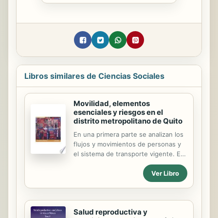
Libros similares de Ciencias Sociales
Movilidad, elementos
esenciales y riesgos en el
distrito metropolitano de Quito
En una primera parte se analizan los
flujos y movimientos de personas y
el sistema de transporte vigente. En
una segunda parte se identifican y
Ver Libro
localizan las infraestructuras clave de
la movilidad. R continuación se
analizan los factores de
vulnerabilidad de estas
Salud reproductiva y
infraestructuras y finalmente, se