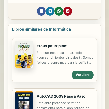
Libros similares de Informática
Freud pa' lo' pibe'
Eso que nos pasa en las redes...
¿son sentimientos virtuales? ¿Somos
felices o sonreímos para la selfie?
¿Nos estamos editando a nosotros
mismos para mostrar la versión de lo
Ver Libro
que queremos ser? Todos los
dilemas que te generan las redes
sociales pueden entenderse —y
sobrellevarse— mejor con una buena
AutoCAD 2009 Paso a Paso
dosis de Freud, de reflexión y de
sentido del humor. En este libro,
Esta obra pretende servir de
David Martorelli, más conocido como
herramienta para el aprendizaje de