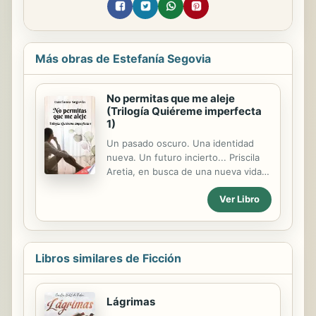
Más obras de Estefanía Segovia
No permitas que me aleje
(Trilogía Quiéreme imperfecta
1)
Un pasado oscuro. Una identidad
nueva. Un futuro incierto... Priscila
Aretia, en busca de una nueva vida,
consigue un empleo en una empresa
Ver Libro
de sistemas. Su plan de empezar de
cero parece marchar bien... hasta
que su terrible pasado vuelve a ella.
Kevin Lefton, un apuesto analista de
sistemas experimentado, brilla a nivel
Libros similares de Ficción
profesional, pero no tiene el mismo
éxito en el amor. Los caminos de
ambos parecen lejanos. Sin embargo,
Lágrimas
el destino los une para enfrentar las