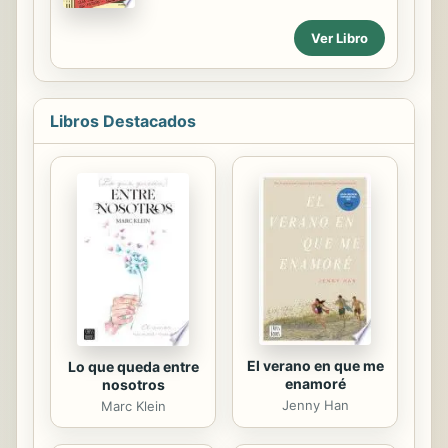
de sus dramáticos hallazgos,
basándose para ello en muchos años
Ver Libro
de trabajo realizado con aquellas
familias que maltratan a sus hijos.
Afirman que esos padres pueden ser
pronosticados (con un 76 por 100 de
Libros Destacados
probabilidad de acierto) a partir de
sencillas observaciones efectuadas
en las veinticuatro horas posteriores
al nacimiento del niño y demuestran
que dichos padres pueden ser
tratados mediante una combinación
de psicoterapia, asistencia durante
las crisis y visitas realizadas por...
El verano en que me
Lo que queda entre
enamoré
nosotros
Jenny Han
Marc Klein