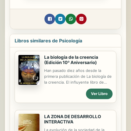
Libros similares de Psicología
La biología de la creencia
(Edición 10º Aniversario)
Han pasado diez años desde la
primera publicación de La biología de
la creencia. El influyente libro de
Bruce Lipton que trata la relación
Ver Libro
entre el cuerpo y la mente ha
cambiado nuestra forma de pensar
acerca de nuestras vidas, nuestra
salud y nuestro planeta. Durante ese
LA ZONA DE DESARROLLO
tiempo, la investigación en este
INTERACTIVA
campo ha crecido exponencialmente.
Los innovadores experimentos de
La evolución de la sociedad de la