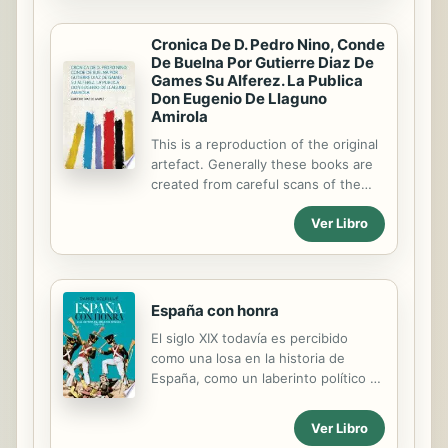
Americanistas, (Julio de 1997 en la
ciudad de Quito). La biodiversidad
Cronica De D. Pedro Nino, Conde
del Área Ecuatorial Andina generó
De Buelna Por Gutierre Diaz De
Games Su Alferez. La Publica
formas precoces de organización
Don Eugenio De Llaguno
social, diferentes adaptaciones
Amirola
medio ambientales y varias redes de
intercambio entre distintas regiones
This is a reproduction of the original
y con otras sociedades de
artefact. Generally these books are
Andinoamérica y Mesoamérica. En
created from careful scans of the
consecuencia, las ponencias que
original. This allows us to preserve
siguen, presentan una gran...
Ver Libro
the book accurately and present it in
the way the author intended. Since
the original versions are generally
quite old, there may occasionally be
certain imperfections within these
España con honra
reproductions. We're happy to make
El siglo XIX todavía es percibido
these classics available again for
como una losa en la historia de
future generations to enjoy!
España, como un laberinto político y
social inexplicable en un país
excepcional, cainita y fracasado. Sin
Ver Libro
embargo, esta visión dista mucho de