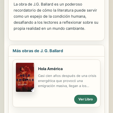
La obra de J.G. Ballard es un poderoso
recordatorio de cómo la literatura puede servir
como un espejo de la condición humana,
desafiando a los lectores a reflexionar sobre su
propia realidad en un mundo cambiante.
Más obras de J. G. Ballard
Hola América
Casi cien años después de una crisis
energética que provocó una
emigración masiva, llegan a los
Estados Unidos los tripulantes del
Apollo, un barco europeo que
Ver Libro
pretende descubrir el origen de una
nube radioactiva que ha atravesado
el Atlántico. Entre las ruinas de un