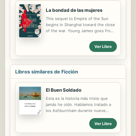
continente transformado en
desierto, los expedicionarios hallarán
La bondad de las mujeres
inquietantes pobladores y vestigios
This sequel to Empire of the Sun
del pasado. Al final de su viaje, 46
begins in Shanghai toward the close
presidentes los esperan en un
of the war. Young James goes from
escenario fantasmagórico en la
the prison camp to England. When a
ciudad de Las Vegas. A partir de
sudden tragedy shatters his idyllic
todo ello, redescubrirán el sueño (y
Ver Libro
world, it's through the kindness of
la pesadilla) americano.
women in his life that he's led to
confront the traumas of his
childhood.
Libros similares de Ficción
El Buen Soldado
Esta es la historia más triste que
jamás he oído. Habíamos tratado a
los Ashburnham durante nueve
temporadas en la ciudad de Nauheim
con gran intimidad..., O, más bien,
Ver Libro
habíamos mantenido con ellos unas
relaciones tan flexibles y tan