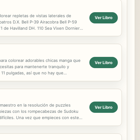
orear repletas de vistas laterales de
Ver Libro
atros D.X. Bell P-39 Airacobra Bell P-59
1 de Havilland DH. 110 Sea Vixen Dornier
11...
 para colorear adorables chicas manga que
Ver Libro
cesitas para mantenerte tranquilo y
 11 pulgadas, así que no hay que
 maestro en la resolución de puzzles
Ver Libro
Empiezas con los rompecabezas de Sudoku
ifíciles. Una vez que empieces con este
to es una...