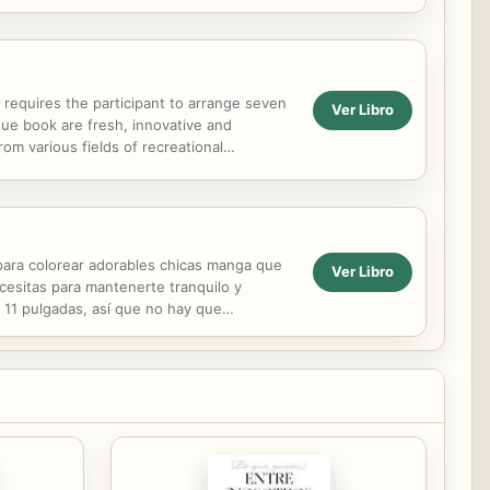
elin FAW7...
 requires the participant to arrange seven
Ver Libro
que book are fresh, innovative and
rom various fields of recreational
kill and mental...
 para colorear adorables chicas manga que
Ver Libro
cesitas para mantenerte tranquilo y
 11 pulgadas, así que no hay que