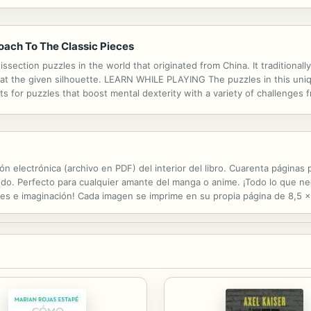
alcon Gloster Gladiator Gloster Javelin Gloster Javelin FAW1 Gloster Jav
ach To The Classic Pieces
ection puzzles in the world that originated from China. It traditionally
ng at the given silhouette. LEARN WHILE PLAYING The puzzles in this uni
ts for puzzles that boost mental dexterity with a variety of challenges f
uzzles, cover-up puzzles and self-similarity puzzles to increase your s
n electrónica (archivo en PDF) del interior del libro. Cuarenta páginas
ndo. Perfecto para cualquier amante del manga o anime. ¡Todo lo que ne
ones e imaginación! Cada imagen se imprime en su propia página de 8,5 x