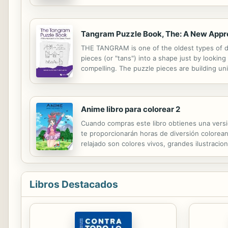
Folland Gnat General Dynamics F-16 Fighting F
Tangram Puzzle Book, The: A New Appro
THE TANGRAM is one of the oldest types of diss
pieces (or "tans") into a shape just by looki
compelling. The puzzle pieces are building uni
mathematics. Come on and play with symmetry p
Anime libro para colorear 2
Cuando compras este libro obtienes una versió
te proporcionarán horas de diversión colorea
relajado son colores vivos, grandes ilustraci
preocuparse por las manchas.
Libros Destacados