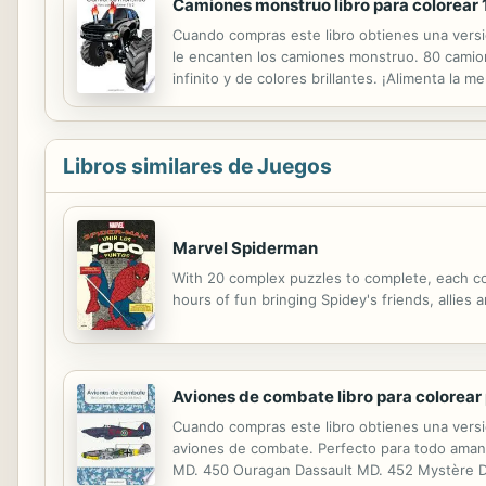
Camiones monstruo libro para colorear 1
Cuando compras este libro obtienes una versión 
le encanten los camiones monstruo. 80 camione
infinito y de colores brillantes. ¡Alimenta la 
hay que preocuparse por las manchas.
Libros similares de Juegos
Marvel Spiderman
With 20 complex puzzles to complete, each con
hours of fun bringing Spidey's friends, allies a
Aviones de combate libro para colorear 
Cuando compras este libro obtienes una versión
aviones de combate. Perfecto para todo amante
MD. 450 Ouragan Dassault MD. 452 Mystère Da