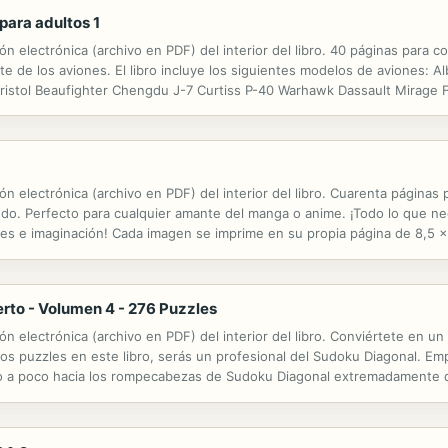
para adultos 1
 electrónica (archivo en PDF) del interior del libro. 40 páginas para col
de los aviones. El libro incluye los siguientes modelos de aviones: Alb
ristol Beaufighter Chengdu J-7 Curtiss P-40 Warhawk Dassault Mirage F
ish Electric Lightning Mk 53 FFVS J 22 Fiat G. 91R General Dynamics F-1
n electrónica (archivo en PDF) del interior del libro. Cuarenta páginas
ndo. Perfecto para cualquier amante del manga o anime. ¡Todo lo que ne
ones e imaginación! Cada imagen se imprime en su propia página de 8,5 x
erto - Volumen 4 - 276 Puzzles
n electrónica (archivo en PDF) del interior del libro. Conviértete en un
os puzzles en este libro, serás un profesional del Sudoku Diagonal. 
co a poco hacia los rompecabezas de Sudoku Diagonal extremadamente d
re la mesa. Te hemos avisado! Sudoku Diagonal 15x15 - De Fácil a Exper