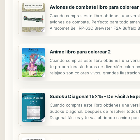
Aviones de combate libro para colorear 
Cuando compras este libro obtienes una versión
aviones de combate. Perfecto para todo amante 
Airacomet Bell RP-63C Brewster F2A Buffalo B
Do 335 English Electric Lightning F. Mk 6 Engl
Anime libro para colorear 2
Cuando compras este libro obtienes una versió
te proporcionarán horas de diversión colorea
relajado son colores vivos, grandes ilustraci
preocuparse por las manchas.
Sudoku Diagonal 15x15 - De Fácil a Exp
Cuando compras este libro obtienes una versió
Sudoku Diagonal. Después de resolver todos l
Diagonal fáciles y te vas abriendo camino po
libro, no serás capaz de ponerlo de nuevo sob