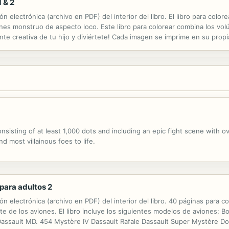
 & 2
electrónica (archivo en PDF) del interior del libro. El libro para colore
s monstruo de aspecto loco. Este libro para colorear combina los volúm
mente creativa de tu hijo y diviértete! Cada imagen se imprime en su prop
sisting of at least 1,000 dots and including an epic fight scene with ov
nd most villainous foes to life.
para adultos 2
 electrónica (archivo en PDF) del interior del libro. 40 páginas para col
 de los aviones. El libro incluye los siguientes modelos de aviones: B
ssault MD. 454 Mystère IV Dassault Rafale Dassault Super Mystère Do