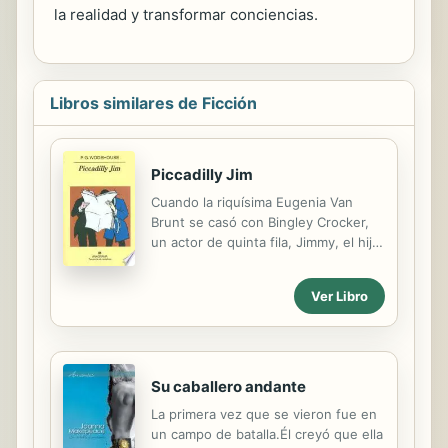
la realidad y transformar conciencias.
Libros similares de Ficción
Piccadilly Jim
Cuando la riquísima Eugenia Van
Brunt se casó con Bingley Crocker,
un actor de quinta fila, Jimmy, el hijo
de Crocker, más conocido como
Piccadilly Jim, se despidió de su
Ver Libro
trabajo. ¿Por qué habría de malgastar
la vida trabajando? Y ahora todos
viven en Londres, donde Eugenia se
ha empeñado en conseguir un título
nobiliario para Bingley. Jimmy es un
Su caballero andante
auténtico señorito, dedicado a la
La primera vez que se vieron fue en
buena vida, y sus hazañas son
un campo de batalla.Él creyó que ella
material de los periódicos