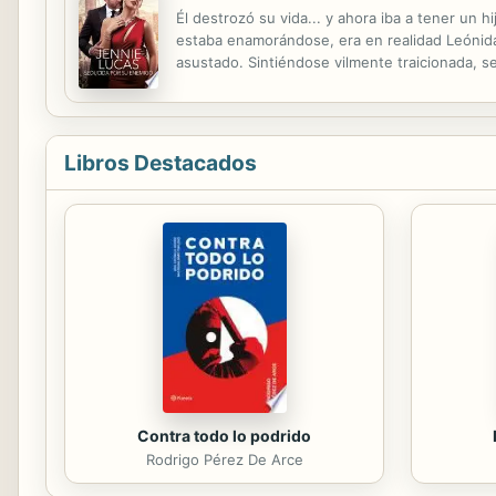
Él destrozó su vida... y ahora iba a tener un
estaba enamorándose, era en realidad Leónidas
asustado. Sintiéndose vilmente traicionada, s
embargo, cinco meses después Leónidas descub
Libros Destacados
Contra todo lo podrido
Rodrigo Pérez De Arce