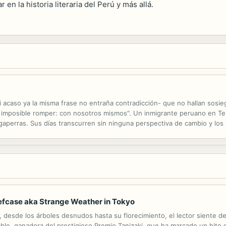
 en la historia literaria del Perú y más allá.
i acaso ya la misma frase no entraña contradicción- que no hallan sosi
 imposible romper: con nosotros mismos". Un inmigrante peruano en Te
gaperras. Sus días transcurren sin ninguna perspectiva de cambio y lo
 sin alumnos, una ludópata, un viejo amigo que lo ancla a un pasado pe
Briefcase aka Strange Weather in Tokyo
 desde los árboles desnudos hasta su florecimiento, el lector siente de
dable, ganadora del prestigioso Premio Tanizaki, que ha marcado un hito 