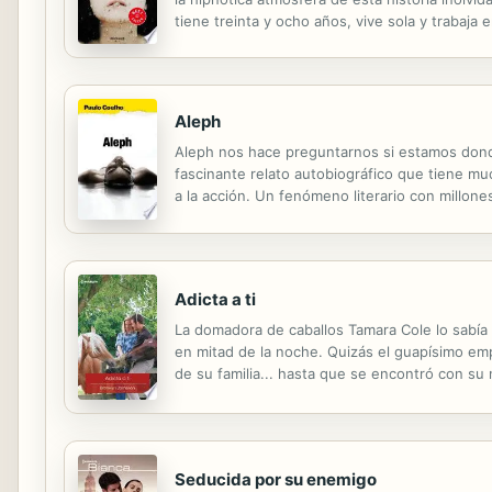
tiene treinta y ocho años, vive sola y trabaja
años mayor que ella, jubilado y presumiblemen
Aleph
Aleph nos hace preguntarnos si estamos dond
fascinante relato autobiográfico que tiene mu
a la acción. Un fenómeno literario con millone
protagonista a bordo del Transiberiano, en bu
Adicta a ti
La domadora de caballos Tamara Cole lo sabía t
en mitad de la noche. Quizás el guapísimo empr
de su familia... hasta que se encontró con su 
Nick como él por ella. Muy pronto, Tamara se d
Seducida por su enemigo