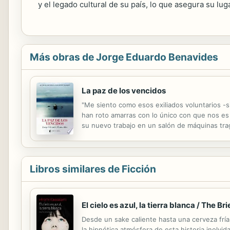
y el legado cultural de su país, lo que asegura su lugar
Más obras de Jorge Eduardo Benavides
La paz de los vencidos
"Me siento como esos exiliados voluntarios -s
han roto amarras con lo único con que nos es
su nuevo trabajo en un salón de máquinas tra
en un limbo muy parecido: un anciano profesor
Libros similares de Ficción
El cielo es azul, la tierra blanca / The 
Desde un sake caliente hasta una cerveza fría,
la hipnótica atmósfera de esta historia inolvi