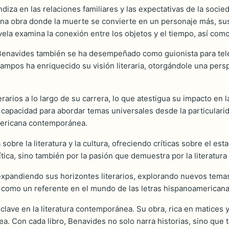
iza en las relaciones familiares y las expectativas de la socie
na obra donde la muerte se convierte en un personaje más, susc
vela examina la conexión entre los objetos y el tiempo, así com
enavides también se ha desempeñado como guionista para televi
campos ha enriquecido su visión literaria, otorgándole una pers
arios a lo largo de su carrera, lo que atestigua su impacto en la
u capacidad para abordar temas universales desde la particulari
americana contemporánea.
re la literatura y la cultura, ofreciendo críticas sobre el esta
tica, sino también por la pasión que demuestra por la literatur
xpandiendo sus horizontes literarios, explorando nuevos temas 
do como un referente en el mundo de las letras hispanoamericana
ve en la literatura contemporánea. Su obra, rica en matices y pe
odea. Con cada libro, Benavides no solo narra historias, sino qu