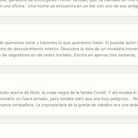
 en una oficina . Una noche se encuentra en un bar con uno de sus antigu
te viudo . Su relación evoluciona –conducida suavemente por...
e queremos estar y hacemos lo que queremos hacer. El popular autor b
cho de descubrimiento interior. Descubre la obra de un novelista irreve
s de seguidores en las redes sociales. Escrita en apenas tres semanas, e
sca de una fe renovada y de un nuevo comienzo. Por el camino conoce a 
odo acerca de Nicki, la oveja negra de la familia Corelli. Y ahí estaba 
esario no fuera armado, pero estaba claro que era muy peligroso... Nick
nueva compañera. La copropietaria de la granja de caballos era una ardi
io cuenta de que amar a Nick iba a ser para ella una adicción...