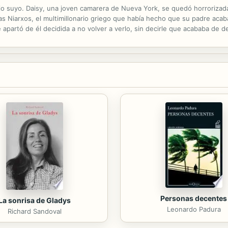
 hijo suyo. Daisy, una joven camarera de Nueva York, se quedó horrorizad
 Niarxos, el multimillonario griego que había hecho que su padre acaba
e apartó de él decidida a no volver a verlo, sin decirle que acababa de 
rió su secreto. No estaba dispuesto a renunciar a su hija y, para...
Personas decentes
La sonrisa de Gladys
Leonardo Padura
Richard Sandoval