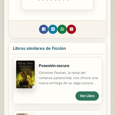
Libros similares de Ficción
Posesión oscura
Christine Feehan, la reina del
romance paranormal, nos ofrece una
nueva entrega de su saga oscura
con la historia de una posesión. Tras
sacrificar su vida en un ataque
Ver Libro
contra su clan, Manolito de la Cruz
se encuentra atrapado entre el
mundo de los vivos y el de los
muertos. Las sombras le rodean,