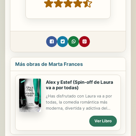
Más obras de Marta Frances
Alex y Estef (Spin-off de Laura
va a por todas)
¿Has disfrutado con Laura va a por
todas, la comedia romántica más
moderna, divertida y adictiva del
momento? Entonces no puedes
perderte este Spin-off de la novela
Ver Libro
protagonizado por Alex y Estefi. -
Estef... -murmura sobre mis labios.