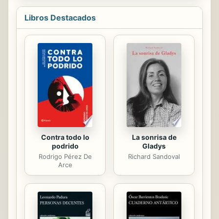
en los ojos, viene a trastocarlo todo
y a hacerle entender a Orbis que el
Libros Destacados
mundo existe más allá de sus
parámetros. Una pareja, una
profecía, unos demonios que
quieren cubrir de oscuridad el
mundo y un grupo de jóvenes
dispuestos a morir para salvarlo. ¿Lo
lograrán?
Contra todo lo
La sonrisa de
podrido
Gladys
Rodrigo Pérez De
Richard Sandoval
Arce