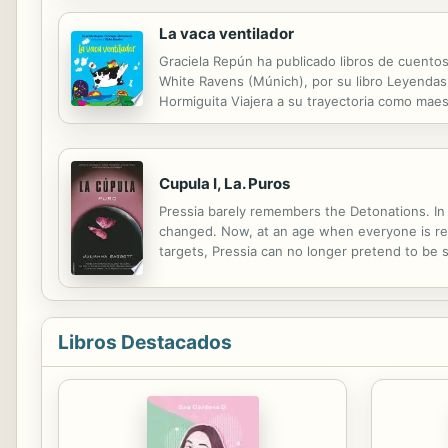
La vaca ventilador
Graciela Repún ha publicado libros de cuentos,
White Ravens (Múnich), por su libro Leyendas 
Hormiguita Viajera a su trayectoria como maes
universales y cuentos clásicos, novela gráfica
Cupula I, La. Puros
Pressia barely remembers the Detonations. In
changed. Now, at an age when everyone is requi
targets, Pressia can no longer pretend to be s
Libros Destacados