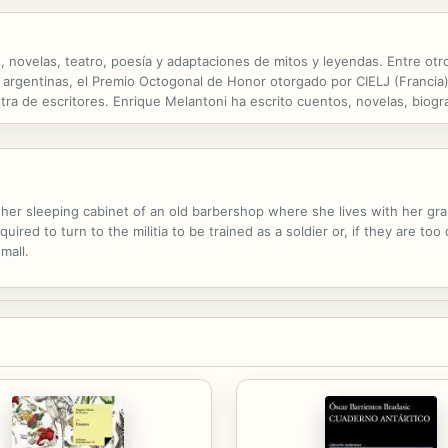
 novelas, teatro, poesía y adaptaciones de mitos y leyendas. Entre otro
argentinas, el Premio Octogonal de Honor otorgado por CIELJ (Francia),
tra de escritores. Enrique Melantoni ha escrito cuentos, novelas, biogr
, obras de teatro en prosa y en verso y poesía para niños, incluyendo...
 her sleeping cabinet of an old barbershop where she lives with her gr
red to turn to the militia to be trained as a soldier or, if they are to
mall.