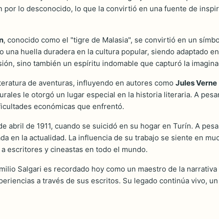
n por lo desconocido, lo que la convirtió en una fuente de insp
n
, conocido como el "tigre de Malasia", se convirtió en un símb
o una huella duradera en la cultura popular, siendo adaptado en 
sión, sino también un espíritu indomable que capturó la imagina
literatura de aventuras, influyendo en autores como
Jules Verne
ales le otorgó un lugar especial en la historia literaria. A pes
ificultades económicas que enfrentó.
 de abril de 1911, cuando se suicidó en su hogar en Turín. A pes
ada en la actualidad. La influencia de su trabajo se siente en mu
a escritores y cineastas en todo el mundo.
Emilio Salgari es recordado hoy como un maestro de la narrativa 
eriencias a través de sus escritos. Su legado continúa vivo, un