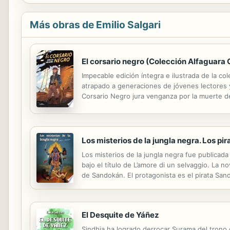
Más obras de Emilio Salgari
El corsario negro (Colección Alfaguara 
Impecable edición íntegra e ilustrada de la co
atrapado a generaciones de jóvenes lectores y 
Corsario Negro jura venganza por la muerte d
Negro busca justicia, se encuentra con la nobl
Los misterios de la jungla negra. Los pir
Los misterios de la jungla negra fue publicad
bajo el título de L’amore di un selvaggio. La
de Sandokán. El protagonista es el pirata San
llamado «rajá blanco» de Sarawak, en Borneo,
El Desquite de Yáñez
Sindhia ha logrado derrocar Surama del trono 