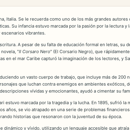
a, Italia. Se le recuerda como uno de los más grandes autores 
cas. Su infancia estuvo marcada por la pasión por la lectura y l
 escenarios vibrantes.
critura. A pesar de su falta de educación formal en letras, su d
 novela, "
Il Corsaro Nero
" (El Corsario Negro), que rápidamente 
atas en el mar Caribe capturó la imaginación de los lectores, y
oduciendo un vasto cuerpo de trabajo, que incluye más de 200 n
ersonajes que luchan contra enemigos en ambientes exóticos, de
descripciones vívidas y emocionantes, ayudó a cimentar su fam
lgari estuvo marcada por la tragedia y la lucha. En 1895, sufrió 
s años, se vio atrapado en una serie de problemas financieros, 
rando historias que resonaron con la juventud de su época.
e dinámico y vívido, utilizando un lenguaje accesible que atraía