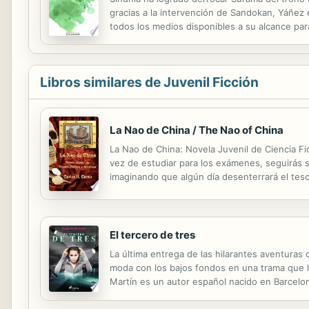
gracias a la intervención de Sandokan, Yáñez
todos los medios disponibles a su alcance par
ha hecho Sandokan y Yáñez dos héroes inmort
Libros similares de Juvenil Ficción
La Nao de China / The Nao of China
La Nao de China: Novela Juvenil de Ciencia Fic
vez de estudiar para los exámenes, seguirás 
imaginando que algún día desenterrará el teso
posible. Por eso cuando el científico chino Jia
El tercero de tres
La última entrega de las hilarantes aventuras 
moda con los bajos fondos en una trama que ll
Martín es un autor español nacido en Barcelon
emblemáticos del panorama hispanohablante en el