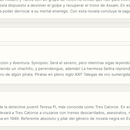
 esta dispuesto a devolver el golpe y recuperar el trono de Assam. En 
a poder derrocar a su mortal enemigo. Con esta novela concluye la saga
ales de la novela de aventuras.
cion y Aventura. Synopsis: Será el sereno, pero mientras sigas leyendo 
siendo un chachito, y perendengue, además! La hermosa Selina reprende
ro de algún pirata. Piratas en pleno siglo XXI? Talegas de oro sumergi
ng Chi le sugiere que utilizando la tecnología electro-magnética existe la
de la detective juvenil Teresa Pi, más conocida como Tres Catorce. En e
evará a Tres Catorce a cruzarse con trenes descarrilados, asesinatos, m
a en 1949. Referente absoluto y pilar del género de novela negra en Es
 siglo XX y XXI. Asimismo, ha cultivado la novela infantil y juvenil...