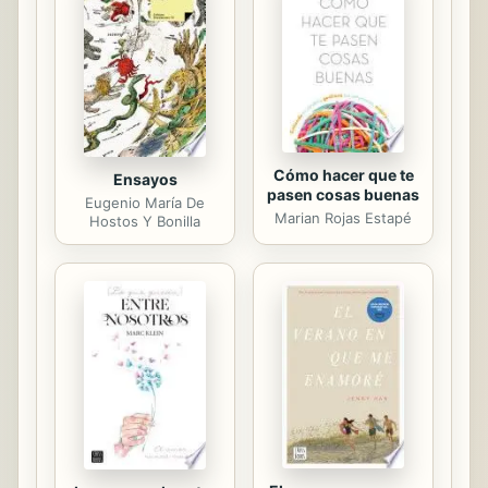
historias humanas que hay detrás de
algunas de las obras de arte más
importantes de nuestros
tiempos.Aparece Tolstoi que se
aprovechó de ...
Cómo hacer que te
Ensayos
pasen cosas buenas
Eugenio María De
Marian Rojas Estapé
Hostos Y Bonilla